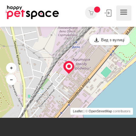
Вид з вулиці
+
−
Leaflet
| ©
OpenStreetMap
contributors