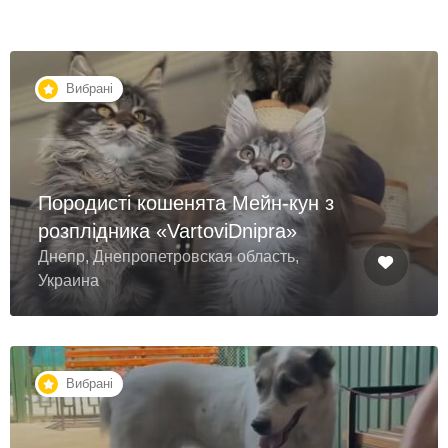
Вибрані
Породисті кошенята Мейн-кун з
розплідника «VartoviDnipra»
Днепр, Днепропетровская область,
Украина
Вибрані