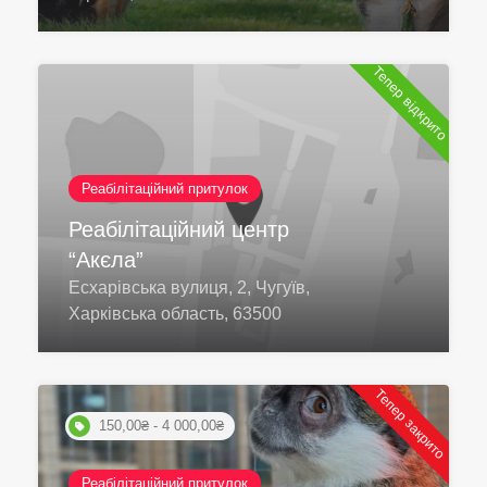
Тепер відкрито
Реабілітаційний притулок
Реабілітаційний центр
“Акєла”
Есхарівська вулиця, 2, Чугуїв,
Харківська область, 63500
Тепер закрито
150,00₴ - 4 000,00₴
Реабілітаційний притулок