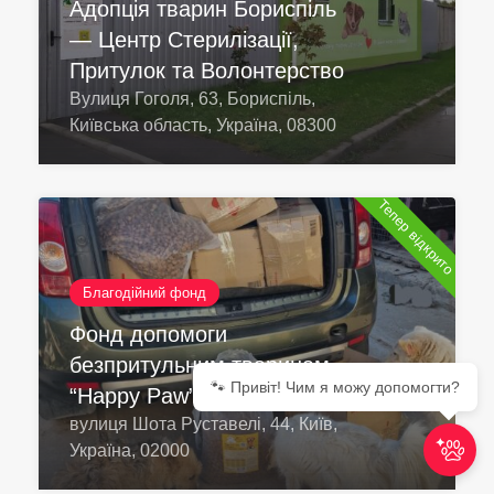
Адопція тварин Бориспіль
— Центр Стерилізації,
Притулок та Волонтерство
Вулиця Гоголя, 63, Бориспіль,
Київська область, Україна, 08300
Тепер відкрито
Благодійний фонд
Фонд допомоги
безпритульним тваринам
🐾 Привіт! Чим я можу допомогти?
“Happy Paw”
вулиця Шота Руставелі, 44, Київ,
Україна, 02000