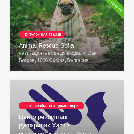
Тепер відкрито
Притулок для тварин
Animal Rescue Sofia
навигацията води до входа, м. Хан
Богров, 1806 София, България
Центр реабілітації диких тварин
Центр реабілітації
рукокрилих Харків —
порятунок кажанів в Україні