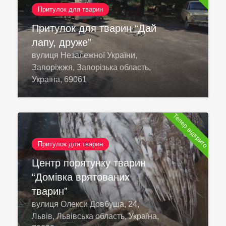
Притулок для тварин
Притулок для тварин “Дай
лапу, друже”
вулиця Незалежної України,
Запоріжжя, Запорізька область,
Україна, 69061
Тепер відкрито
Притулок для тварин
Центр порятунку тварин
“Домівка врятованих
тварин”
вулиця Олекси Довбуша, 24,
Львів, Львівська область, Україна,