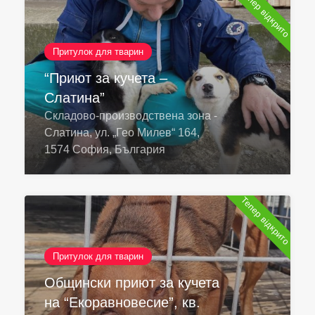
Тепер відкрито
Притулок для тварин
“Приют за кучета –
Слатина”
Складово-производствена зона -
Слатина, ул. „Гео Милев“ 164,
1574 София, България
Тепер відкрито
Притулок для тварин
Общински приют за кучета
на “Екоравновесие”, кв.