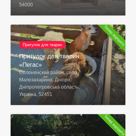
54000
Тепер відкрито
Притулок для тварин
Притулок для тварин
«Пегас»
Солонянский район, село
Малозахарино, Дніпро,
Дніпропетровська область,
Україна, 52451
Тепер відкрито