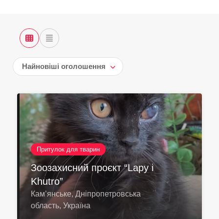
Найновіші оголошення
Притулок для тварин
Зоозахисний проєкт “Lapy i
Khutro”
Кам’янське, Дніпропетровська
область, Україна