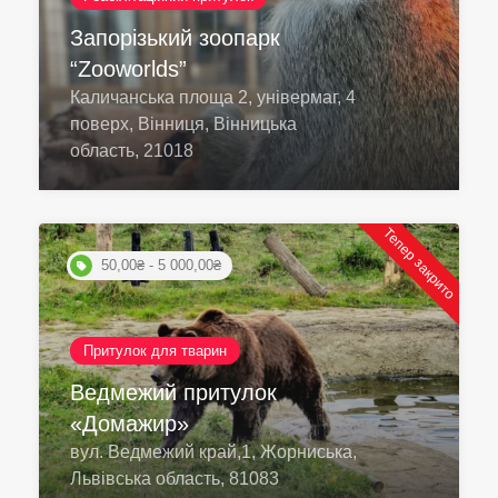
Запорізький зоопарк
“Zooworlds”
Каличанська площа 2, універмаг, 4
поверх, Вінниця, Вінницька
область, 21018
Тепер закрито
50,00₴ - 5 000,00₴
Притулок для тварин
Ведмежий притулок
«Домажир»
вул. Ведмежий край,1, Жорниська,
Львівська область, 81083