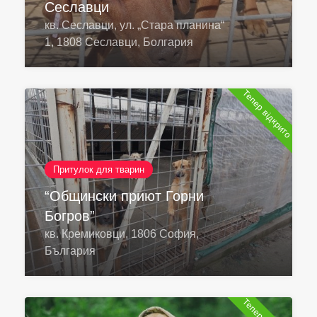
Сеславци
кв. Сеславци, ул. „Стара планина“
1, 1808 Сеславци, Болгария
Тепер відкрито
Притулок для тварин
“Общински приют Горни
Богров”
кв. Кремиковци, 1806 София,
България