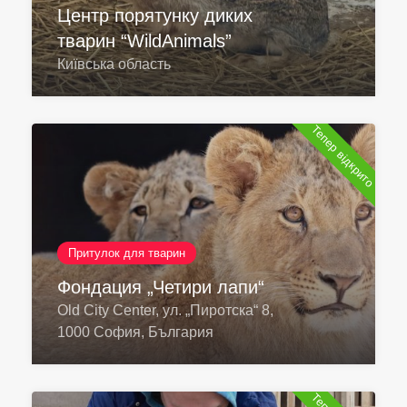
Центр порятунку диких
тварин “WildAnimals”
Київська область
Тепер відкрито
Притулок для тварин
Фондация „Четири лапи“
Old City Center, ул. „Пиротска“ 8,
1000 София, България