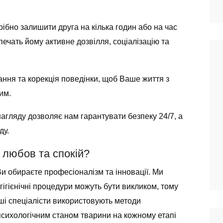
бно залишити друга на кілька годин або на час
печать йому активне дозвілля, соціалізацію та
ня та корекція поведінки, щоб Ваше життя з
им.
гляду дозволяє нам гарантувати безпеку 24/7, а
ду.
 любов та спокій?
Ви обираєте професіоналізм та інновації. Ми
гігієнічні процедури можуть бути викликом, тому
ші спеціалісти використовують методи
 психологічним станом тварини на кожному етапі