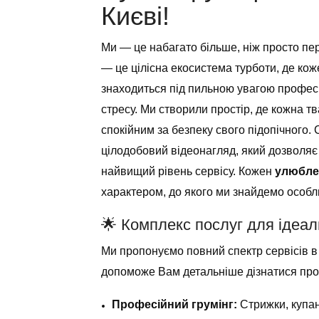
Києві!
Ми — це набагато більше, ніж просто пе
— це цілісна екосистема турботи, де ко
знаходиться під пильною увагою професі
стресу. Ми створили простір, де кожна т
спокійним за безпеку свого підопічного
цілодобовий відеонагляд, який дозволяє
найвищий рівень сервісу. Кожен
улюбле
характером, до якого ми знайдемо особли
🌟 Комплекс послуг для ідеа
Ми пропонуємо повний спектр сервісів в
допоможе Вам детальніше дізнатися про
Професійний грумінг:
Стрижки, купан