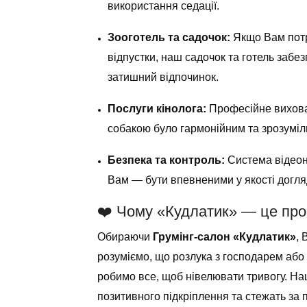
використання седації.
Зооготель та садочок:
Якщо Вам потрі
відпустки, наш садочок та готель забез
затишний відпочинок.
Послуги кінолога:
Професійне вихован
собакою було гармонійним та зрозуміл
Безпека та контроль:
Система відеона
Вам — бути впевненими у якості догля
❤️ Чому «Кудлатик» — це про
Обираючи
Грумінг-салон «Кудлатик»
, 
розуміємо, що розлука з господарем або 
робимо все, щоб нівелювати тривогу. На
позитивного підкріплення та стежать за