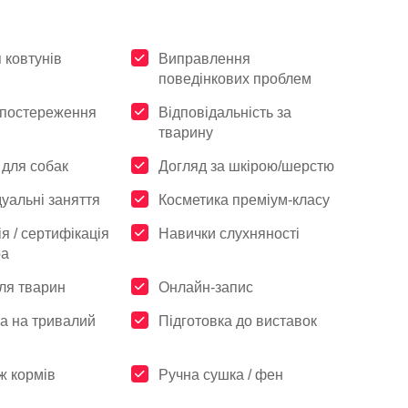
 ковтунів
Виправлення
поведінкових проблем
спостереження
Відповідальність за
тварину
 для собак
Догляд за шкірою/шерстю
дуальні заняття
Косметика преміум-класу
ія / сертифікація
Навички слухняності
ра
ля тварин
Онлайн-запис
а на тривалий
Підготовка до виставок
ж кормів
Ручна сушка / фен