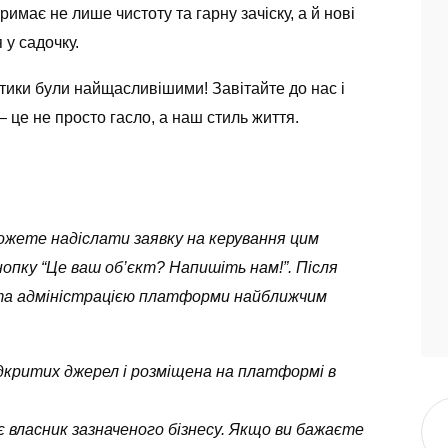
римає не лише чистоту та гарну зачіску, а й нові
 у садочку.
тики були найщасливішими! Завітайте до нас і
 це не просто гасло, а наш стиль життя.
можете надіслати заявку на керування цим
опку “Це ваш об’єкт? Напишіть нам!”. Після
ута адміністрацією платформи найближчим
 відкритих джерел і розміщена на платформі в
 власник зазначеного бізнесу. Якщо ви бажаєте