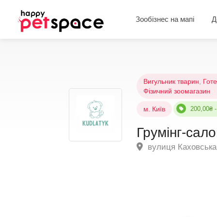
Зообізнес на мапі
Д
Вигульник тварин
,
Готе
Фізичний зоомагазин
м. Київ
200,00₴ -
Грумінг-сало
вулиця Каховська, 