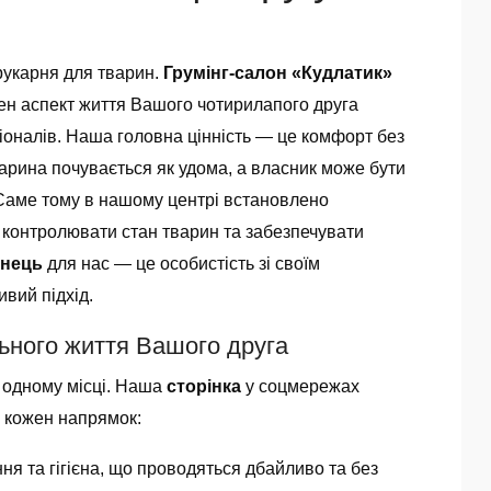
рукарня для тварин.
Грумінг-салон «Кудлатик»
жен аспект життя Вашого чотирилапого друга
оналів. Наша головна цінність — це комфорт без
варина почувається як удома, а власник може бути
. Саме тому в нашому центрі встановлено
 контролювати стан тварин та забезпечувати
нець
для нас — це особистість зі своїм
вий підхід.
льного життя Вашого друга
 одному місці. Наша
сторінка
у соцмережах
 кожен напрямок:
ня та гігієна, що проводяться дбайливо та без