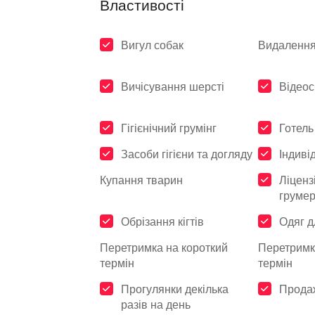
Властивості
Вигул собак
Видалення
Вичісування шерсті
Відео
Гігієнічний грумінг
Готель
Засоби гігієни та догляду
Індиві
Купання тварин
Ліценз
груме
Обрізання кігтів
Одяг д
Перетримка на короткий
Перетримк
термін
термін
Прогулянки декілька
Прода
разів на день