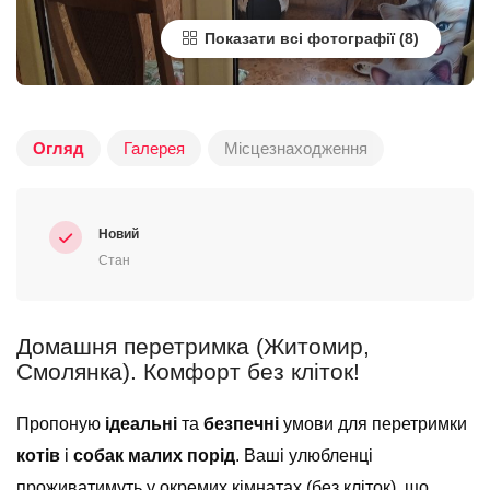
Показати всі фотографії
Огляд
Галерея
Місцезнаходження
Новий
Стан
Домашня перетримка (Житомир,
Смолянка). Комфорт без кліток!
Пропоную
ідеальні
та
безпечні
умови для перетримки
котів
і
собак малих порід
. Ваші улюбленці
проживатимуть у окремих кімнатах (без кліток), що