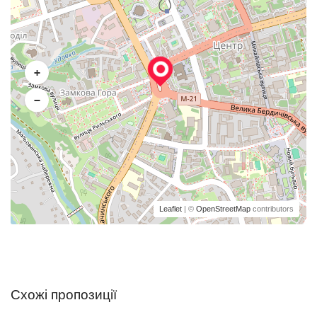
+
−
Leaflet
| ©
OpenStreetMap
contributors
Схожі пропозиції