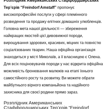
Розплідник Американських Стаффордширських
Тер’єрів “Freindorf Amstaff”
пропонує
високопрофесійні послуги у сфері племінного
розведення та продажу елітних домашніх улюбленців.
Головна мета нашої діяльності — збереження
найкращих якостей цієї дивовижної породи,
вирощування здорових, красивих, міцних та повністю
соціалізованих тварин. Наша офіційна організація
знаходиться у місті Миколаїв, а її власницею є Олена.
Для всіх поціновувачів породи у нас відкрита офіційна
можливість бронювання малюків на етапі їхнього
самостійного росту та розвитку. Ви можете обрати
майбутнього вірного компаньйона та надійного
захисника для своєї родини прямо зараз.
Розплідник Американських
Стаффордширських Тер’єрів “Freindorf