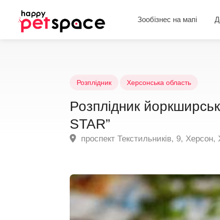
Зообізнес на мапі
Д
Розплідник
Херсонська область
Розплідник йоркширськ
STAR”
проспект Текстильників, 9, Херсон,