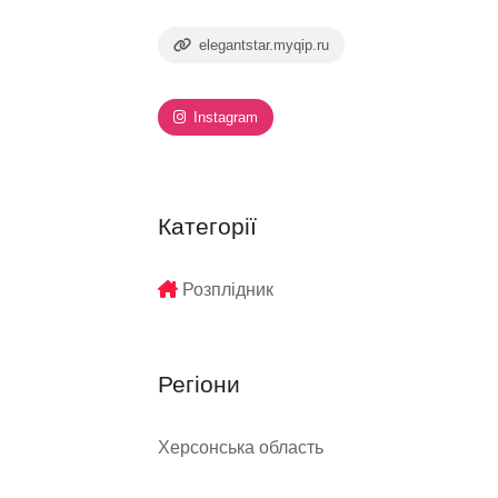
elegantstar.myqip.ru
Instagram
Категорії
Розплідник
Регіони
Херсонська область