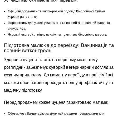
Усі наші малюки мають такі переваги:
Офіційні документи та чистокровний родовід Кінологічної Спілки
України (КСУ / FCI);
Перспективу для участі у виставках та повний кінологічний супровід
випускників;
Чудовий екстер’єр, міцну психіку та правильну білосніжну шерсть.
Підготовка малюків до переїзду: Вакцинація та
повний ветконтроль
Здоров’я цуценят стоїть на першому місці, тому
розплідник забезпечує суворий ветеринарний догляд за
кожним приплодом. До моменту переїзду в нові сім’ї всі
малюки обов’язково проходять повну профілактичну та
медичну підготовку.
Перед продажем кожне цуценя гарантовано матиме:
Обов’язкову Вакцинацію за віком найкращими препаратами для