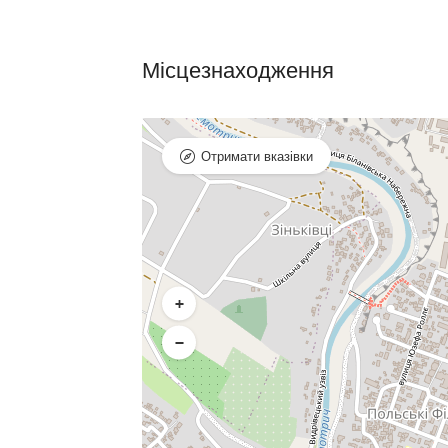
Місцезнаходження
Отримати вказівки
+
−