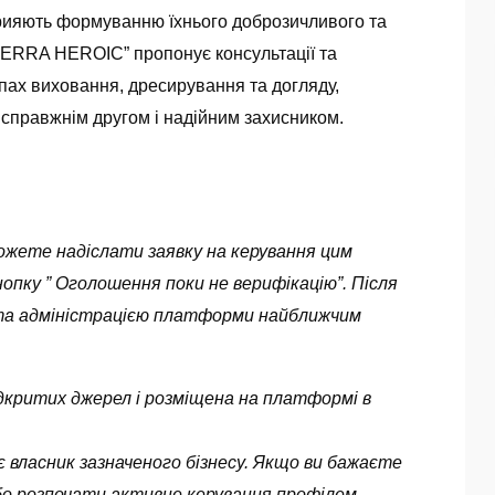
сприяють формуванню їхнього доброзичливого та
TERRA HEROIC” пропонує консультації та
апах виховання, дресирування та догляду,
справжнім другом і надійним захисником.
можете надіслати заявку на керування цим
опку ” Оголошення поки не верифікацію”. Після
ута адміністрацією платформи найближчим
 відкритих джерел і розміщена на платформі в
 власник зазначеного бізнесу. Якщо ви бажаєте
бо розпочати активне керування профілем —