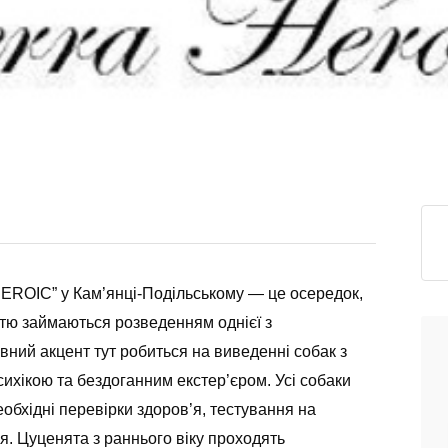
HEROIC” у Кам’янці-Подільському — це осередок,
стю займаються розведенням однієї з
ний акцент тут робиться на виведенні собак з
ихікою та бездоганним екстер’єром. Усі собаки
обхідні перевірки здоров’я, тестування на
я. Цуценята з раннього віку проходять