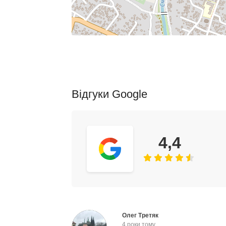
Відгуки Google
4,4
Олег Третяк
4 роки тому