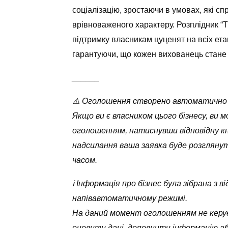
соціалізацію, зростаючи в умовах, які 
врівноваженого характеру. Розплідник “
підтримку власникам цуценят на всіх ет
гарантуючи, що кожен вихованець стане 
______
⚠️ Оголошення створено автоматично
Якщо ви є власником цього бізнесу, ви 
оголошенням, натиснувши відповідну кн
надсилання ваша заявка буде розглян
часом.
ℹ️ Інформація про бізнес була зібрана з
напівавтоматичному режимі.
На даний момент оголошенням не керує
оновити дані, доповнити інформацію а