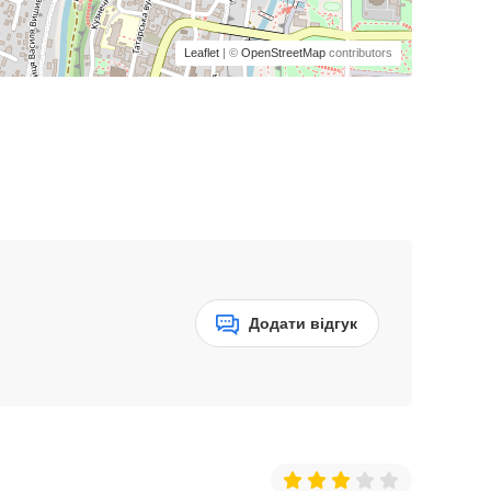
Leaflet
| ©
OpenStreetMap
contributors
Додати відгук