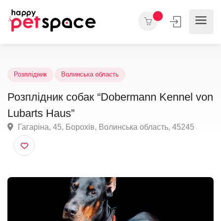
Розплідник
Волинська область
Розплідник собак “Dobermann Kennel v
Lubarts Haus”
Гагаріна, 45, Борохів, Волинська область, 45245