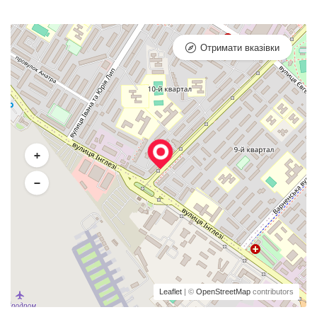
Отримати вказівки
+
−
Leaflet
| ©
OpenStreetMap
contributors