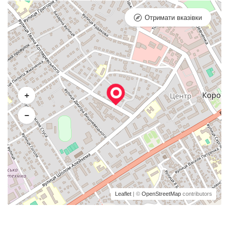
Отримати вказівки
+
−
Leaflet
| ©
OpenStreetMap
contributors