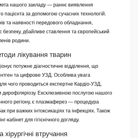
 мета нашого закладу — раннє виявлення
о пацієнта за допомогою сучасних технологій.
ів та наявності передового обладнання,
є безпеку, дбайливе ставлення та європейський
ленів родини.
етоди лікування тварин
онує потужне діагностичне відділення, що
ентген та цифрове УЗД. Особлива увага
 для чого проводиться експертне Кардіо-УЗД,
ки дирофіляріозу. Ексклюзивною послугою нашого
денного регіону, є плазмаферез — процедура
ак при важких інтоксикаціях та інфекціях. Також
г-кабінет для гігієнічного догляду.
а хірургічні втручання