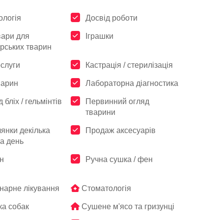
ологія
Досвід роботи
вари для
Іграшки
рських тварин
ослуги
Кастрація / стерилізація
варин
Лабораторна діагностика
 бліх / гельмінтів
Первинний огляд
тварини
янки декілька
Продаж аксесуарів
на день
н
Ручна сушка / фен
нарне лікування
Стоматологія
а собак
Сушене м'ясо та гризунці