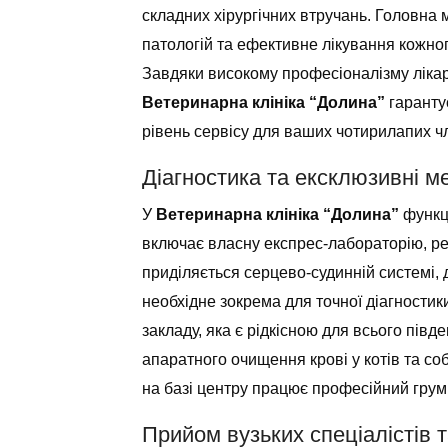
складних хірургічних втручань. Головна
патологій та ефективне лікування кожног
Завдяки високому професіоналізму лікар
Ветеринарна клініка “Долина”
гаранту
рівень сервісу для ваших чотирилапих ч
Діагностика та ексклюзивні м
У
Ветеринарна клініка “Долина”
функці
включає власну експрес-лабораторію, р
приділяється серцево-судинній системі,
необхідне зокрема для точної діагности
закладу, яка є рідкісною для всього пів
апаратного очищення крові у котів та соб
на базі центру працює професійний грумін
Прийом вузьких спеціалістів т