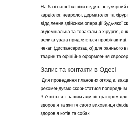
На базі нашої клініки ведуть регулярний 
кардіолог, невролог, дерматолог та хірур
відділення здійснює операції будь-якої с
абдомінальна та торакальна хірургія, онк
велика увага приділяється профілактиці
чекап (диспансеризацію) для раннього в
тварин та офіційне оформлення євросерт
Запис та контакти в Одесі
Для проведення планових оглядів, вакцин
рекомендуємо скористатися попереднім з
Зв’яжіться з нашим адміністратором для
здоров’я та життя свого вихованця фахів
здоров’я котів та собак.
______