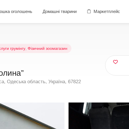
ошка оголошень
Домашні тварини
Маркетплейс
луги грумінгу
,
Фізичний зоомагазин
олина”
са, Одеська область, Україна, 67822