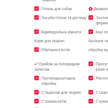
Готель для собак
Дермат
Засоби гігієни та догляду
Зоото
ферме
Індивідуальна кімната
Інші п
Корм для тварин
Купання т
Обрізання кігтів
обробка від
Прийом за попереднім
Прогул
записом
разів 
Протипаразитарна
Рентге
обробка
Стаціонар для тварин
Стаціо
Стрижка котів
Стрижк