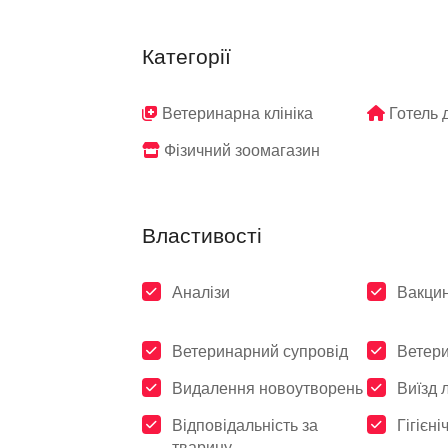
Категорії
Ветеринарна клініка
Готель 
Фізичний зоомагазин
Властивості
Аналізи
Вакцин
Ветеринарний супровід
Ветери
Видалення новоутворень
Виїзд 
Відповідальність за
Гігієні
тварину