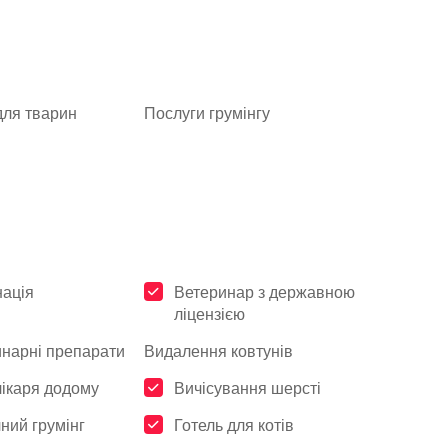
для тварин
Послуги грумінгу
ація
Ветеринар з державною
ліцензією
нарні препарати
Видалення ковтунів
лікаря додому
Вичісування шерсті
чний грумінг
Готель для котів