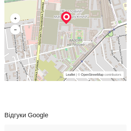
+
−
Leaflet
| ©
OpenStreetMap
contributors
Відгуки Google