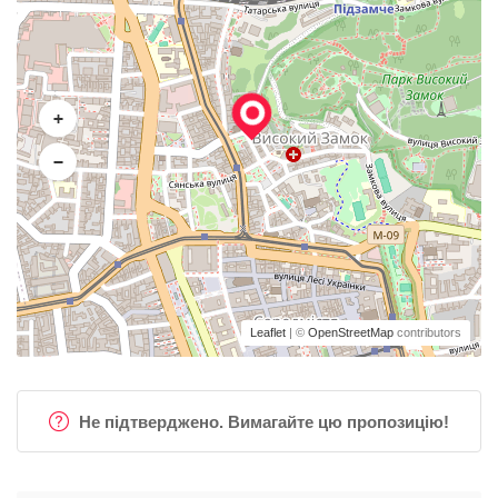
+
−
Leaflet
| ©
OpenStreetMap
contributors
Не підтверджено. Вимагайте цю пропозицію!