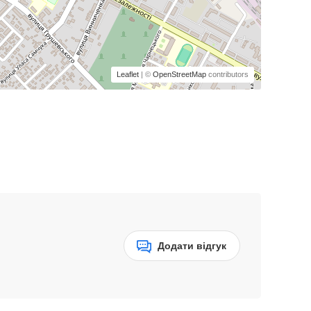
Leaflet
| ©
OpenStreetMap
contributors
Додати відгук