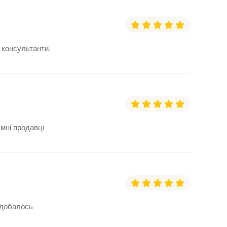
а консультанти.
ємні продавці
одобалось