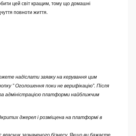
робити цей світ кращим, тому що домашні
дчуття повноти життя.
можете надіслати заявку на керування цим
опку ” Оголошення поки не верифікацію”. Після
ута адміністрацією платформи найближчим
 відкритих джерел і розміщена на платформі в
 власник зазначеного бізнесу. Якщо ви бажаєте