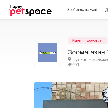
Зообізнес на мапі
Д
Фізичний зоомагазин
Зоомагазин 
вулиця Незалежнос
45000