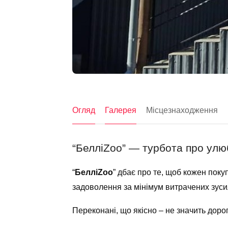
Огляд
Галерея
Місцезнаходження
“БелліZoo” — турбота про улюб
“
БелліZoo
” дбає про те, щоб кожен поку
задоволення за мінімум витрачених зусиль
Переконані, що якісно – не значить дорог