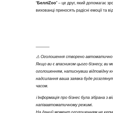
“
БелліZoo
” – це друг, який допомагає з
вихованці приносять радісні емоції та ві
______
⚠️ Оголошення створено автоматично
Якщо ви є власником цього бізнесу, ви 
оголошенням, натиснувши відповідну кн
надсилання ваша заявка буде розглян
часом.
ℹ️ Інформація про бізнес була зібрана з
напівавтоматичному режимі.
На даний момент оголошенням не керує