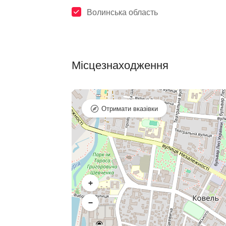
Волинська область
Місцезнаходження
Отримати вказівки
+
−