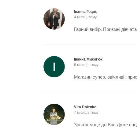
Іванна Гоцик
4 місяці тому
Гарний вибір. Приємні дівчат
Іванна Микитюк
6 місяців тому
Магазин супер, ввічливі і при
Vira Dolenko
7 місяців тому
Завітаєм ще до Вас.Дуже сп