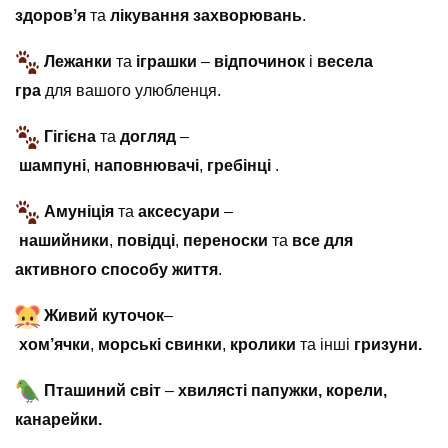
здоровʼя
та
лікування захворювань
.
Лежанки
та
іграшки
–
відпочинок
і
весела
гра
для вашого улюбленця.
Гігієна
та
догляд
–
шампуні
,
наповнювачі
,
гребінці
.
Амуніція
та
аксесуари
–
нашийники
,
повідці
,
переноски
та
все для
активного
способу життя
.
Живий куточок
–
хом’ячки
,
морські
свинки
,
кролики
та інші
гризуни.
Пташиний світ
–
хвилясті папужки, корели,
канарейки.