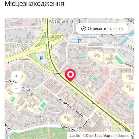
Місцезнаходження
Отримати вказівки
+
−
Leaflet
| ©
OpenStreetMap
contributors