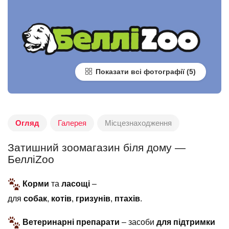
Показати всі фотографії
Огляд
Галерея
Місцезнаходження
Затишний зоомагазин біля дому —
БелліZoo
Корми
та
ласощі
–
для
собак
,
котів
,
гризунів
,
птахів
.
Ветеринарні препарати
– засоби
для підтримки