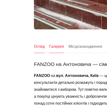
Огляд
Галерея
Місцезнаходження
FANZOO на Антоновича — сімей
FANZOO
на
вул. Антоновича, Київ
— це
консультанти детально розкажуть і порад
знайомитеся з вибором. Тут помітно вели
а покупці цінують уважність і доброзичл
понад сотні постійних клієнтів і підходит