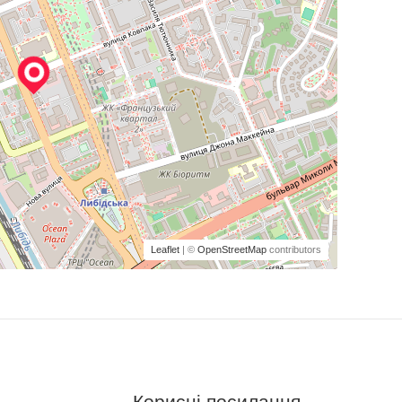
Leaflet
| ©
OpenStreetMap
contributors
Корисні посилання