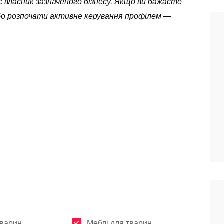
 власник зазначеного бізнесу. Якщо ви бажаєте
бо розпочати активне керування профілем —
тварин
Меблі для тварин