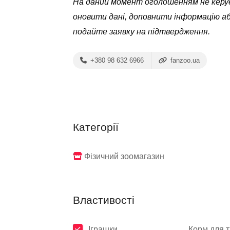
На даний момент оголошенням не керує
оновити дані, доповнити інформацію а
подайте заявку на підтвердження.
+380 98 632 6966
fanzoo.ua
Категорії
Фізичний зоомагазин
Властивості
Іграшки
Корм для 