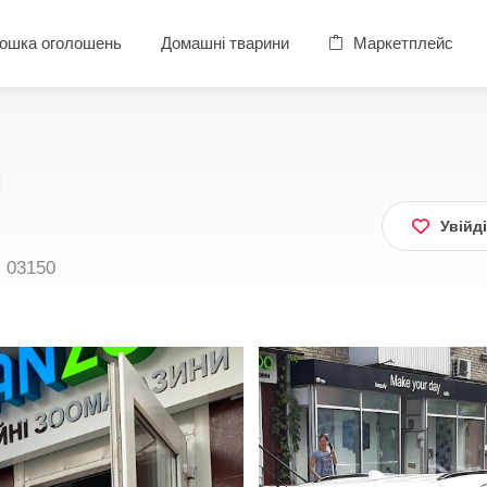
ошка оголошень
Домашні тварини
Маркетплейс
Увійд
, 03150