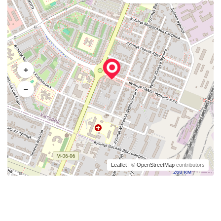
+
−
Leaflet
| ©
OpenStreetMap
contributors