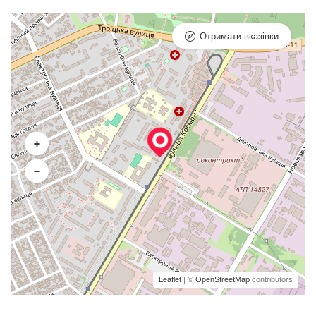
Отримати вказівки
+
−
Leaflet
| ©
OpenStreetMap
contributors