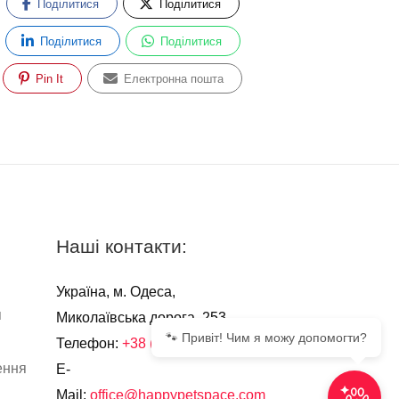
Поділитися
Поділитися
Поділитися
Поділитися
Pin It
Електронна пошта
Наші контакти:
Україна, м. Одеса,
я
Миколаївська дорога, 253
🐾 Привіт! Чим я можу допомогти?
Телефон:
+38 (067) 555-51-13
ення
E-
Mail:
office@happypetspace.com