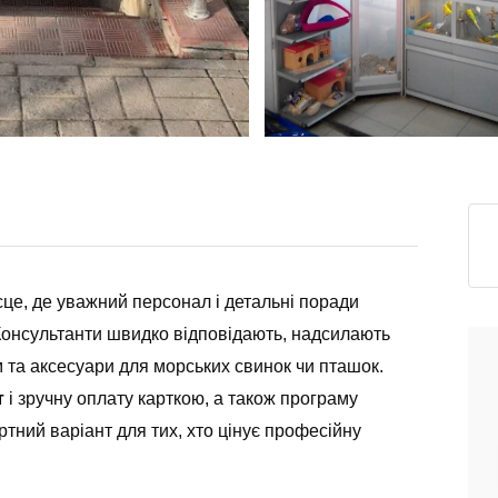
це, де уважний персонал і детальні поради
Консультанти швидко відповідають, надсилають
рм та аксесуари для морських свинок чи пташок.
т
і зручну оплату карткою, а також програму
тний варіант для тих, хто цінує професійну