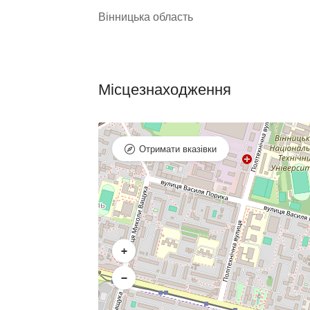
Вінницька область
Місцезнаходження
Отримати вказівки
+
−