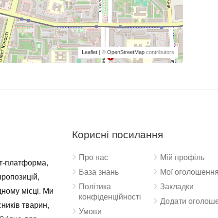
Leaflet
| ©
OpenStreetMap
contributors
Корисні посилання
Про нас
Мій профіль
ет-платформа,
База знань
Мої оголошенн
пропозицій,
Політика
Закладки
дному місці. Ми
конфіденційності
Додати оголош
ників тварин,
Умови