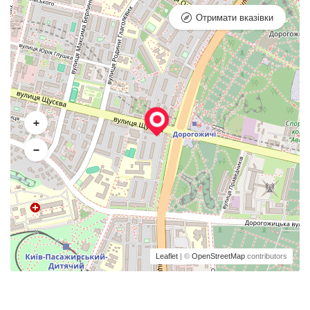
Отримати вказівки
+
−
Leaflet
| ©
OpenStreetMap
contributors