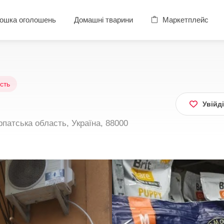
ошка оголошень
Домашні тварини
Маркетплейс
сть
Увійд
патська область, Україна, 88000