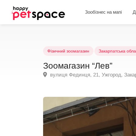
Зообізнес на мапі
Д
Фізичний зоомагазин
Закарпатська обла
Зоомагазин “Лев”
вулиця Фединця, 21, Ужгород, Закар