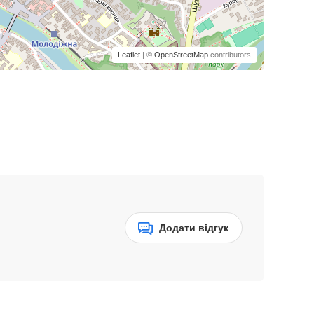
Leaflet
| ©
OpenStreetMap
contributors
Додати відгук