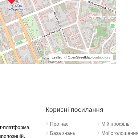
Leaflet
| ©
OpenStreetMap
contributors
Корисні посилання
Про нас
Мій профіль
ет-платформа,
База знань
Мої оголошенн
пропозицій,