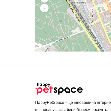
−
HappyPetSpace – це інноваційна інтерн
що поєднує всі сфери бізнесу, послуг та 