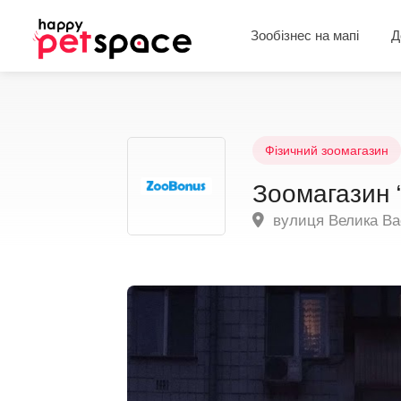
Зообізнес на мапі
Д
Фізичний зоомагазин
Зоомагазин 
вулиця Велика Васи