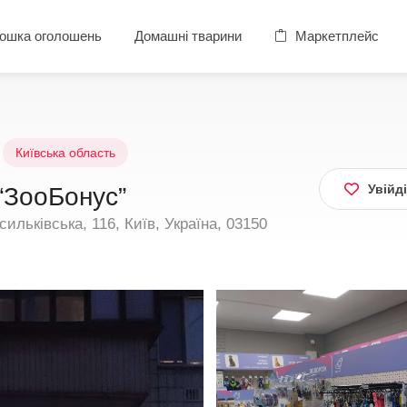
ошка оголошень
Домашні тварини
Маркетплейс
Київська область
Увійд
“ЗооБонус”
льківська, 116, Київ, Україна, 03150