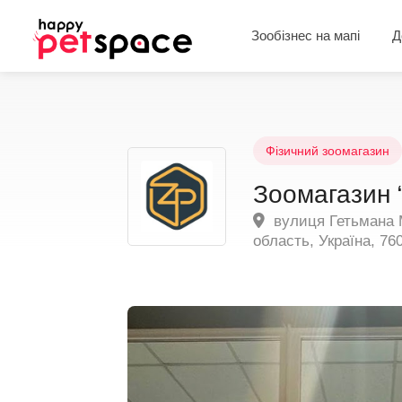
Зообізнес на мапі
Д
Фізичний зоомагазин
Зоомагазин “
вулиця Гетьмана М
область, Україна, 76