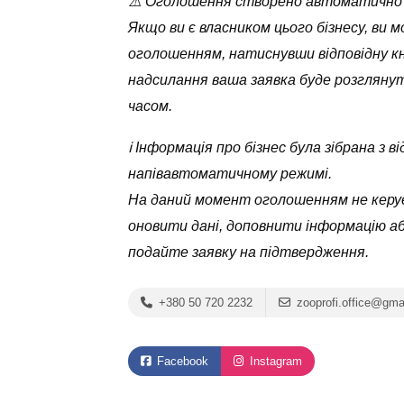
⚠️ Оголошення створено автоматично
Якщо ви є власником цього бізнесу, ви 
оголошенням, натиснувши відповідну кн
надсилання ваша заявка буде розглян
часом.
ℹ️ Інформація про бізнес була зібрана з
напівавтоматичному режимі.
На даний момент оголошенням не керує
оновити дані, доповнити інформацію а
подайте заявку на підтвердження.
+380 50 720 2232
zooprofi.office@gma
Facebook
Instagram