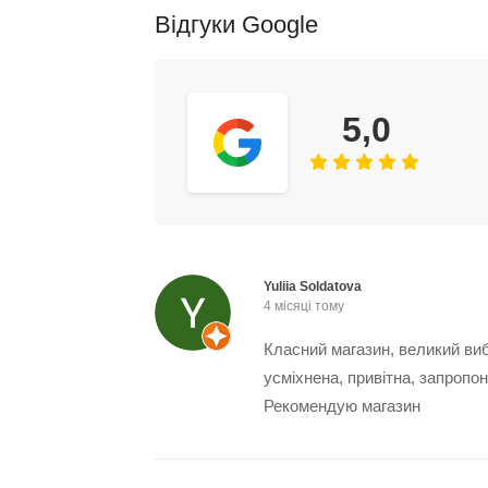
Відгуки Google
5,0
Yuliia Soldatova
4 місяці тому
Класний магазин, великий виб
усміхнена, привітна, запропо
Рекомендую магазин