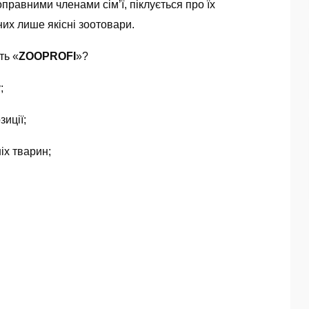
правними членами сім’ї, піклується про їх
них лише якісні зоотовари.
ть «
ZOOPROFI
»?
;
зиції;
іх тварин;