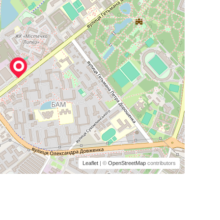
Leaflet
| ©
OpenStreetMap
contributors