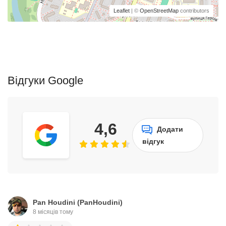
Leaflet
| ©
OpenStreetMap
contributors
Відгуки Google
4,6
Додати
відгук
Pan Houdini (PanHoudini)
8 місяців тому