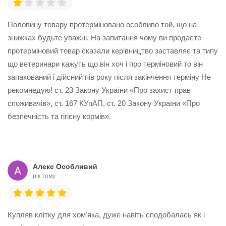
Половину товару протерміновано особливо той, що на
знижках будьте уважні. На запитання чому ви продаєте
протерміновий товар сказали керівництво заставляє та типу
що ветеринари кажуть що він хоч і про терміновий то він
запакований і дійсний пів року після закінчення терміну Не
рекомнедую! ст. 23 Закону України «Про захист прав
споживачів», ст. 167 КУпАП, ст. 20 Закону України «Про
безпечність та гігієну кормів».
Алекс Особливий
рік тому
Купляв клітку для хомʼяка, дуже навіть сподобалась як і