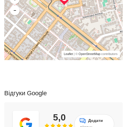
−
Leaflet
| ©
OpenStreetMap
contributors
Відгуки Google
5,0
Додати