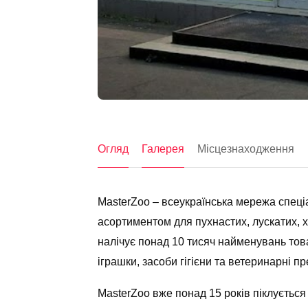
Огляд
Галерея
Місцезнаходження
MasterZoo – всеукраїнська мережа спеці
асортиментом для пухнастих, лускатих, 
налічує понад 10 тисяч найменувань товар
іграшки, засоби гігієни та ветеринарні п
MasterZoo вже понад 15 років піклується