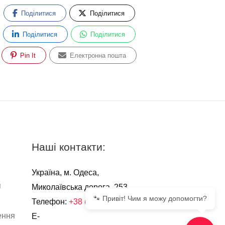
Поділитися
Поділитися
Поділитися
Поділитися
Pin It
Електронна пошта
Наші контакти:
Україна, м. Одеса,
я
Миколаївська дорога, 253
🐾 Привіт! Чим я можу допомогти?
Телефон:
+38 (067) 555-51-13
ення
E-