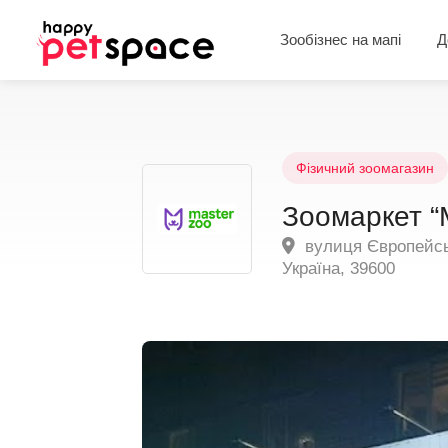
Зообізнес на мапі
Д
Фізичний зоомагазин
Зоомаркет “
вулиця Європейськ
Україна, 39600