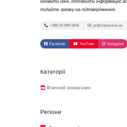
оновити дані, доповнити інформацію а
подайте заявку на підтвердження.
+380 50 809 5831
pr@masterzoo.ua
Facebook
YouTube
Instagram
Категорії
Фізичний зоомагазин
Регіони