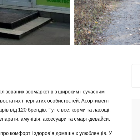
алізованих зоомаркетів з широким і сучасним
хвостатих і пернатих особистостей. Асортимент
ів від 120 брендів. Тут є все: корми та ласощі,
репарати, амуніція, аксесуари та смарт-девайси.
 про комфорт і здоров’я домашніх улюбленців. У