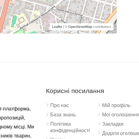
Leaflet
| ©
OpenStreetMap
contributors
Корисні посилання
Про нас
Мій профіль
ет-платформа,
База знань
Мої оголошенн
пропозицій,
Політика
Закладки
дному місці. Ми
конфіденційності
Додати оголош
ників тварин,