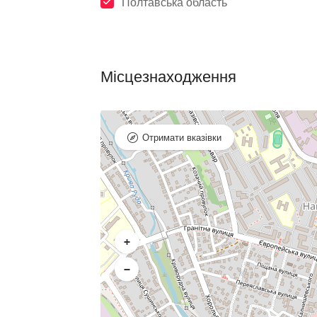
Полтавська область
Місцезнаходження
Отримати вказівки
+
−