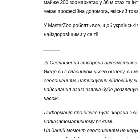
майже 200 зоомаркетах у 36 містах та інт
чекає професійна допомога, якісний товар
У MasterZoo роблять все, щоб українськ
найздоровішими у світі!
______
⚠️ Оголошення створено автоматично
Якщо ви є власником цього бізнесу, ви 
оголошенням, натиснувши відповідну кн
надсилання ваша заявка буде розглян
часом.
ℹ️ Інформація про бізнес була зібрана з
напівавтоматичному режимі.
На даний момент оголошенням не керує