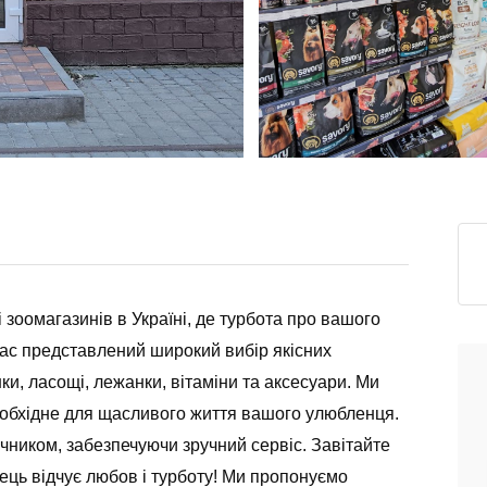
оомагазинів в Україні, де турбота про вашого
ас представлений широкий вибір якісних
шки, ласощі, лежанки, вітаміни та аксесуари. Ми
еобхідне для щасливого життя вашого улюбленця.
ником, забезпечуючи зручний сервіс. Завітайте
ць відчує любов і турботу! Ми пропонуємо