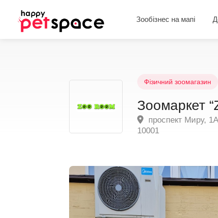
Зообізнес на мапі
Д
Фізичний зоомагазин
Зоомаркет “
проспект Миру, 1А
10001