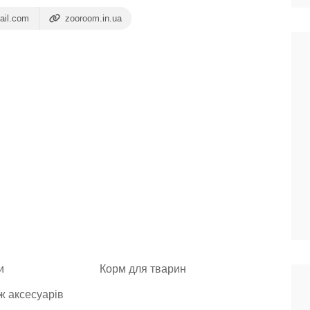
ail.com
zooroom.in.ua
и
Корм для тварин
 аксесуарів