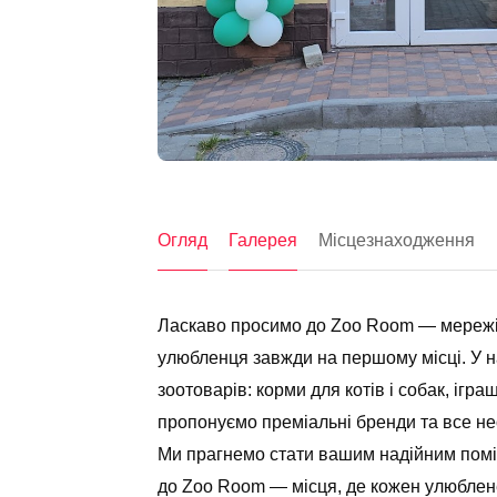
Огляд
Галерея
Місцезнаходження
Ласкаво просимо до Zoo Room — мережі з
улюбленця завжди на першому місці. У н
зоотоварів: корми для котів і собак, ігра
пропонуємо преміальні бренди та все н
Ми прагнемо стати вашим надійним поміч
до Zoo Room — місця, де кожен улюблене