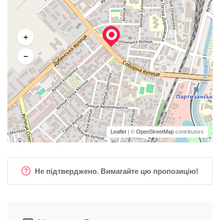
+
−
Leaflet
| ©
OpenStreetMap
contributors
Не підтверджено. Вимагайте цю пропозицію!