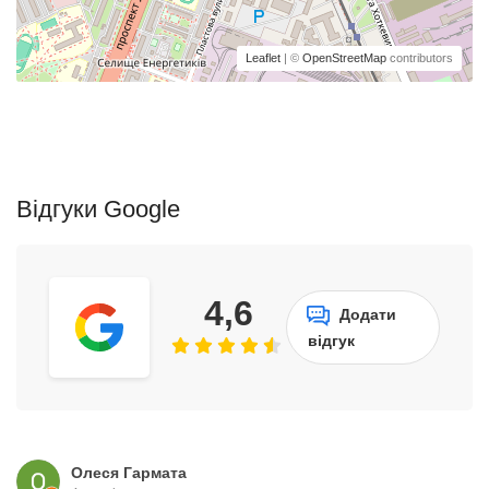
Leaflet
| ©
OpenStreetMap
contributors
Відгуки Google
4,6
Додати
відгук
Олеся Гармата