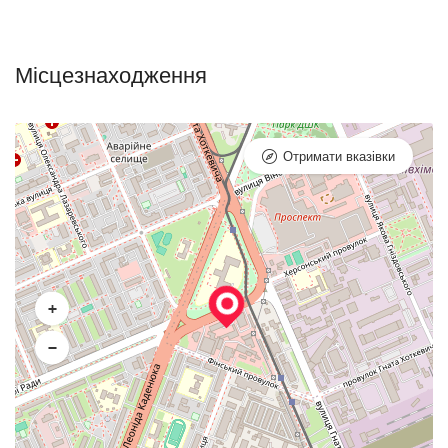
Місцезнаходження
Отримати вказівки
+
−