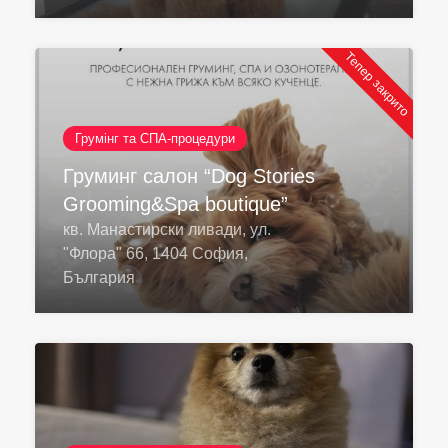
Тепер закрито
Грумінг та СПА-процедури
Груминг салон “Dog Stories
Grooming&Spa boutique”
кв. Манастирски ливади, ул.
"Флора" 66, 1404 София,
България