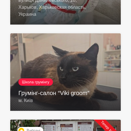
вулиця Данилевського, 10,
Харьков, Харьковская область,
Украина
Школа грумінгу
Грумінг-салон “Viki groom”
м. Київ
Тепер закрито
Вибрані