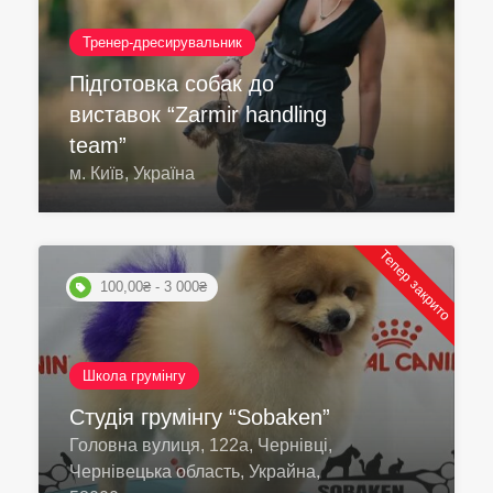
Тренер-дресирувальник
Підготовка собак до
виставок “Zarmir handling
team”
м. Київ, Україна
Тепер закрито
100,00₴ - 3 000₴
Школа грумінгу
Студія грумінгу “Sobaken”
Головна вулиця, 122а, Чернівці,
Чернівецька область, Украйна,