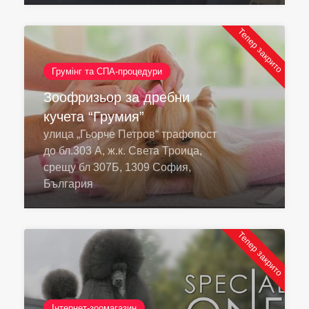
Тепер закрито
Грумінг та СПА-процедури
Зоофризьор за дребни
кучета “Грумия”
улица „Гьорче Петров“ трафопост
до бл.303 А, ж.к. Света Троица,
срещу бл 307Б, 1309 София,
България
Тепер закрито
Інтернет-зоомагазин