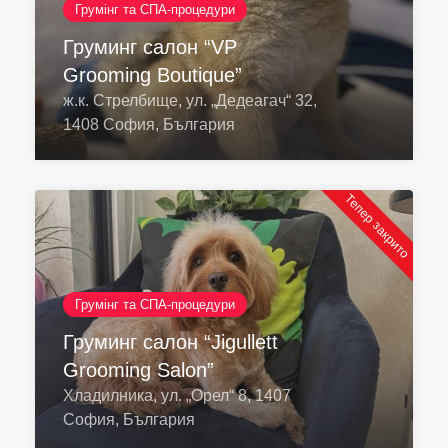
Грумінг та СПА-процедури
Груминг салон “VP
Grooming Boutique”
ж.к. Стрелбище, ул. „Дедеагач“ 32,
1408 София, България
Тепер закрито
Грумінг та СПА-процедури
Груминг салон “Jigullett
Grooming Salon”
Хладилника, ул. „Орел“ 8, 1407
София, България