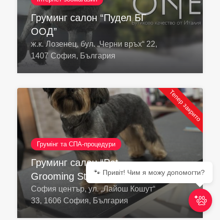
Груминг салон “Пудел БГ
ООД”
ж.к. Лозенец, бул. „Черни връх“ 22,
1407 София, България
Тепер закрито
Грумінг та СПА-процедури
Груминг салон “Pet
🐾 Привіт! Чим я можу допомогти?
Grooming Studio 55”
София център, ул. „Лайош Кошут“
33, 1606 София, България