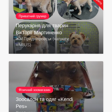
Приватний грумер
Перукарня для тварин
Вікторії Мартиненко
ЖМ Придніпровськ (напроти
VARUS)
Фізичний зоомагазин
Зоосалон та одяг «Kendi
Pes»