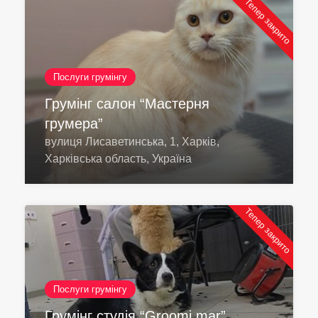
Тепер закрито
Послуги грумінгу
Грумінг салон “Мастерня
грумера”
вулиця Лисаветинська, 1, Харків,
Харківська область, Україна
Тепер закрито
Послуги грумінгу
Грумінг студія “Groomi.mar”