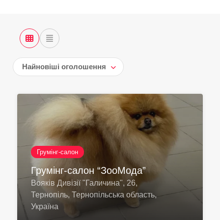
Найновіші оголошення
Грумінг-салон
Грумінг-салон “ЗооМода”
Вояків Дивізії "Галичина", 26,
Тернопіль, Тернопільська область,
Україна