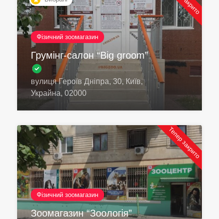
Фізичний зоомагазин
Грумінг-салон “Big groom”
вулиця Героїв Дніпра, 30, Київ,
Украйна, 02000
Тепер закрито
Фізичний зоомагазин
Зоомагазин “Зоологія”