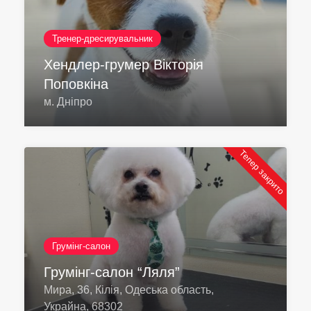
Тренер-дресирувальник
Хендлер-грумер Вікторія
Поповкіна
м. Дніпро
Тепер закрито
Грумінг-салон
Грумінг-салон “Ляля”
Мира, 36, Кілія, Одеська область,
Украйна, 68302