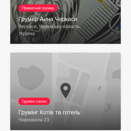
Приватний грумер
Грумер Анна Черкаси
Черкаси, Черкаська область,
Україна
Грумінг-салон
Грумінг Котів та готель
Чорновола 23