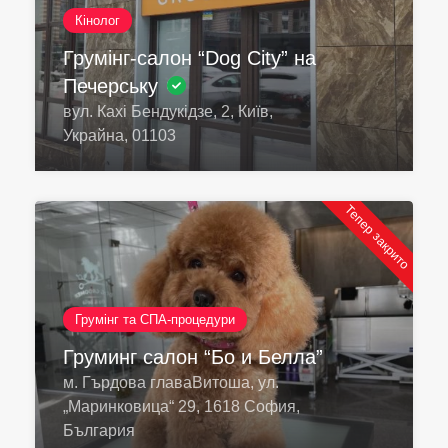
Кінолог
Грумінг-салон “Dog City” на
Печерську
вул. Кахі Бендукідзе, 2, Київ,
Украйна, 01103
Тепер закрито
Грумінг та СПА-процедури
Груминг салон “Бо и Белла”
м. Гърдова главаВитоша, ул.
„Маринковица“ 29, 1618 София,
България