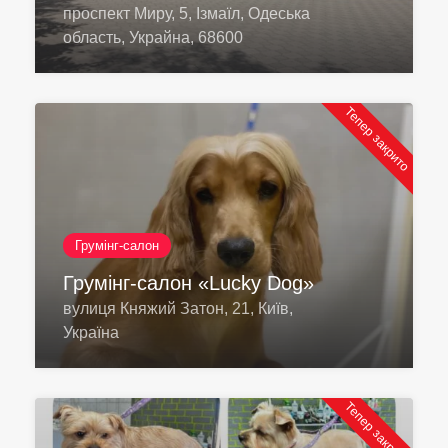
проспект Миру, 5, Ізмаїл, Одеська
область, Украйна, 68600
Тепер закрито
Грумінг-салон
Грумінг-салон «Lucky Dog»
вулиця Княжий Затон, 21, Київ,
Україна
Тепер закрито