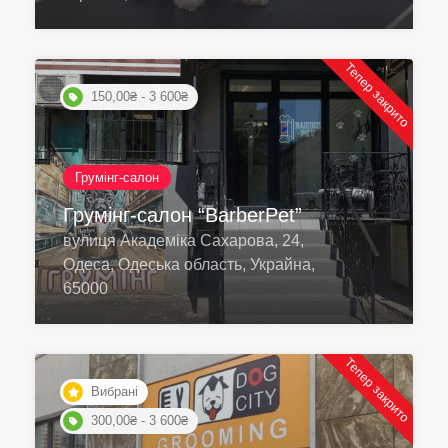
Тепер закрито
150,00₴ - 3 600₴
Грумінг-салон
Грумінг-салон “BarberPet”
вулиця Академiка Сахарова, 24,
Одеса, Одеська область, Украйна,
65000
Тепер закрито
Вибрані
300,00₴ - 3 600₴