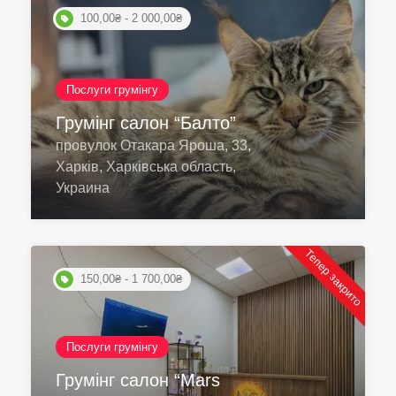
100,00₴ - 2 000,00₴
Послуги грумінгу
Грумінг салон “Балто”
провулок Отакара Яроша, 33,
Харків, Харківська область,
Украина
Тепер закрито
150,00₴ - 1 700,00₴
Послуги грумінгу
Грумінг салон “Mars