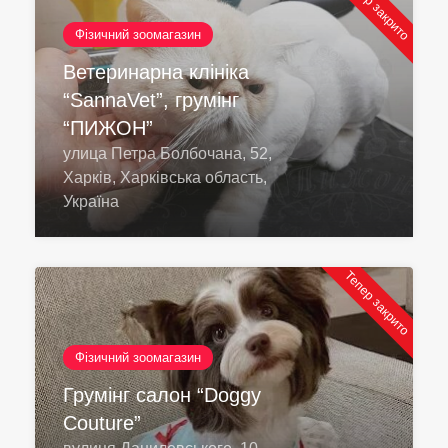
Тепер закрито
Фізичний зоомагазин
Ветеринарна клініка
“SannaVet”, грумінг
“ПИЖОН”
улица Петра Болбочана, 52,
Харків, Харківська область,
Україна
Тепер закрито
Фізичний зоомагазин
Грумінг салон “Doggy
Couture”