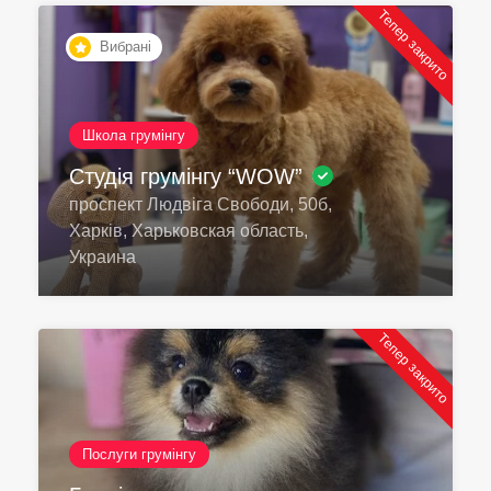
Тепер закрито
Вибрані
Школа грумінгу
Студія грумінгу “WOW”
проспект Людвіга Свободи, 50б,
Харків, Харьковская область,
Украина
Тепер закрито
Послуги грумінгу