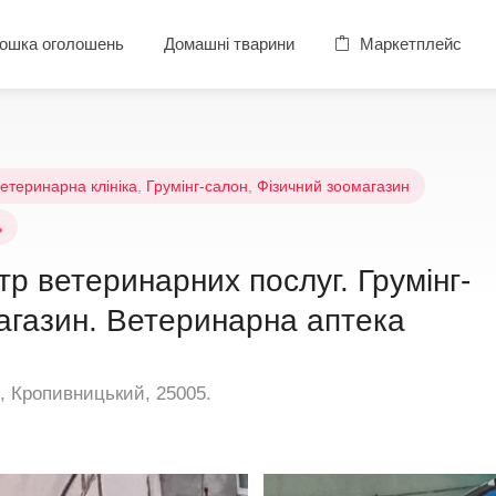
ошка оголошень
Домашні тварини
Маркетплейс
етеринарна клініка
,
Грумінг-салон
,
Фізичний зоомагазин
ь
р ветеринарних послуг. Грумінг-
агазин. Ветеринарна аптека
, Кропивницький, 25005.