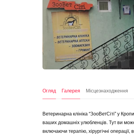
Огляд
Галерея
Місцезнаходження
Ветеринарна клініка “ЗооВетСіті” у Кро
ваших домашніх улюбленців. Тут ви може
включаючи терапію, хірургічні операції, 