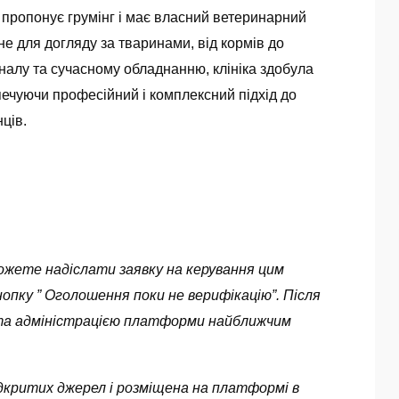
ка пропонує грумінг і має власний ветеринарний
е для догляду за тваринами, від кормів до
налу та сучасному обладнанню, клініка здобула
печуючи професійний і комплексний підхід до
ців.
можете надіслати заявку на керування цим
опку ” Оголошення поки не верифікацію”. Після
ута адміністрацією платформи найближчим
 відкритих джерел і розміщена на платформі в