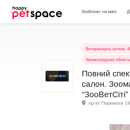
Зообізнес на мапі
Д
Ветеринарна аптека
,
В
Кіровоградська област
Повний спект
салон. Зоом
“ЗооВетСіті”
пр-кт Перемоги 14