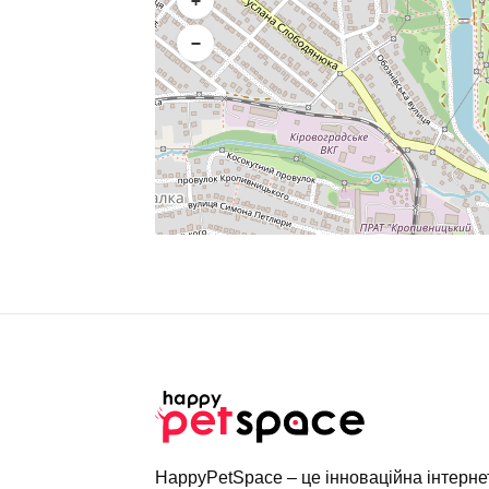
+
−
HappyPetSpace – це інноваційна інтерн