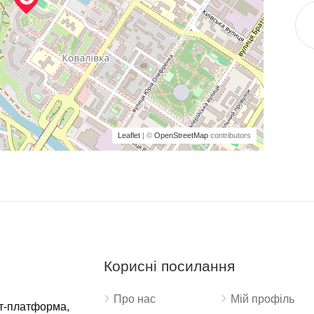
Leaflet
| ©
OpenStreetMap
contributors
Корисні посилання
Про нас
Мій профіль
ет-платформа,