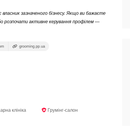
 власник зазначеного бізнесу. Якщо ви бажаєте
бо розпочати активне керування профілем —
com
grooming.pp.ua
арна клініка
Грумінг-салон