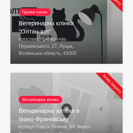
Грумінг-салон
Ветеринарна клініка
“Олтан-вет”
проспект Президента
Грушевського, 27, Луцьк,
Волинська область, 43000
Тепер закрито
Ветеринарна аптека
Ветеринарна аптека в
Івано-Франківську
вулиця Павла Тичини, 8А, Івано-