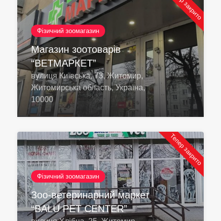
Тепер закрито
Фізичний зоомагазин
Магазин зоотоварів
“ВЕТМАРКЕТ”
вулиця Київська, 73, Житомир,
Житомирська область, Україна,
10000
Тепер закрито
Фізичний зоомагазин
Зоо-ветеринарний маркет
“BALU PET CENTER”