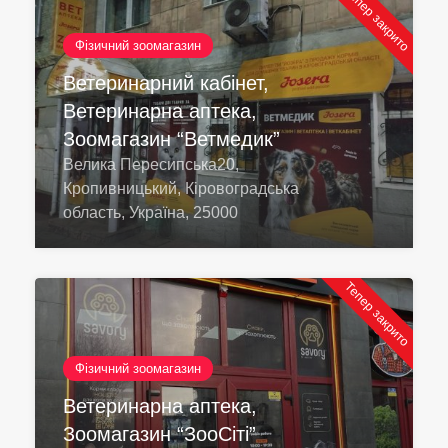
Тепер закрито
Фізичний зоомагазин
Ветеринарний кабінет,
Ветеринарна аптека,
Зоомагазин “Ветмедик”
Велика Пересипська20,
Кропивницький, Кіровоградська
область, Україна, 25000
Тепер закрито
Фізичний зоомагазин
Ветеринарна аптека,
Зоомагазин “ЗооСіті”