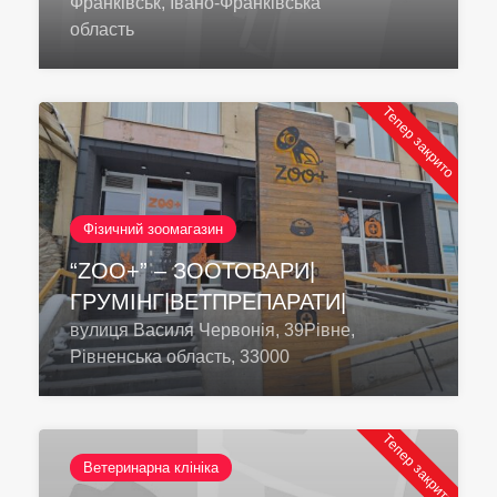
Франківськ, Івано-Франківська
область
Тепер закрито
Фізичний зоомагазин
“ZOO+” – ЗООТОВАРИ|
ГРУМІНГ|ВЕТПРЕПАРАТИ|
вулиця Василя Червонія, 39Рівне,
Рівненська область, 33000
Тепер закрито
Ветеринарна клініка