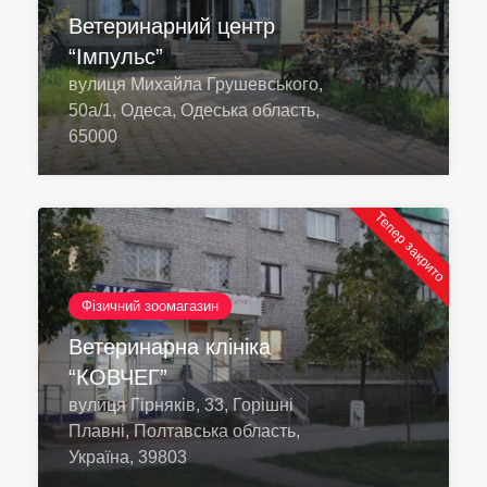
Ветеринарний центр
“Імпульс”
вулиця Михайла Грушевського,
50а/1, Одеса, Одеська область,
65000
Тепер закрито
Фізичний зоомагазин
Ветеринарна клініка
“КОВЧЕГ”
вулиця Гірняків, 33, Горішні
Плавні, Полтавська область,
Україна, 39803