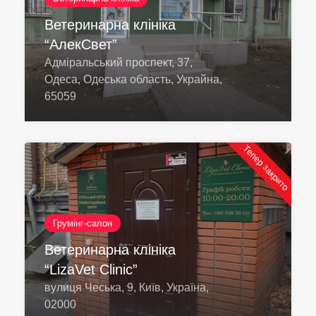
Ветеринарна клініка
“АлекСвет”
Адміральський проспект, 37,
Одеса, Одеська область, Украйна,
65059
Тепер закрито
Грумінг-салон
Ветеринарна клініка
“LizaVet Clinic”
вулиця Чеська, 9, Київ, Україна,
02000