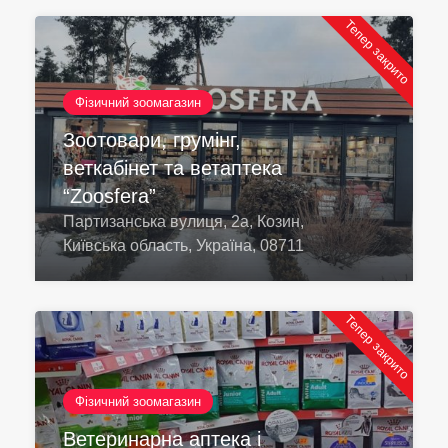
Тепер закрито
Фізичний зоомагазин
Зоотовари, грумінг,
веткабінет та ветаптека
“Zoosfera”
Партизанська вулиця, 2а, Козин,
Київська область, Україна, 08711
Тепер закрито
Фізичний зоомагазин
Ветеринарна аптека і