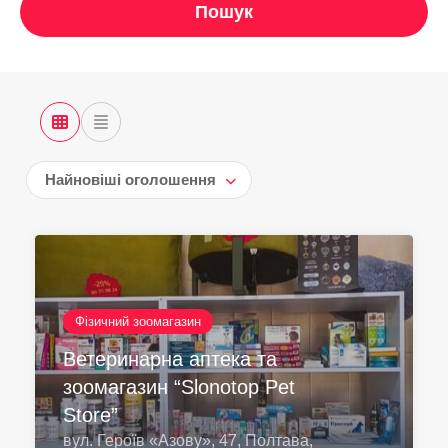
Пошук
Найновіші оголошення
Фізичний зоомагазин
Ветеринарна аптека та
зоомагазин “Slonotop Pet
Store”
вул. Героїв «Азову», 47, Полтава,