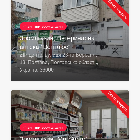
Тепер закрито
Фізичний зоомагазин
Зоомагазин, Ветеринарна
аптека “Ветплюс”
ZIP центр, вулиця 23-го Вересня,
13, Полтава, Полтавська область,
Україна, 36000
Тепер закрито
Фізичний зоомагазин
Зоомагазин “MurrAmur”