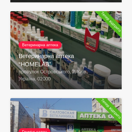
Тепер відкрито
Ветеринарна аптека
Ветеринарна аптека
“HOMELAB”
провулок Островського, 2, Київ,
Україна, 02000
Тепер відкрито
Грумінг-салон