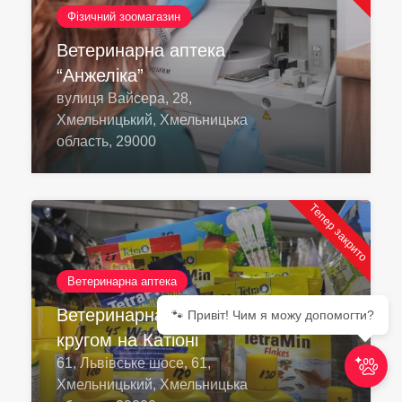
Фізичний зоомагазин
Ветеринарна аптека
“Анжеліка”
вулиця Вайсера, 28,
Хмельницький, Хмельницька
область, 29000
Тепер закрито
Ветеринарна аптека
Ветеринарна аптека за
🐾 Привіт! Чим я можу допомогти?
кругом на Катіоні
61, Львівське шосе, 61,
Хмельницький, Хмельницька