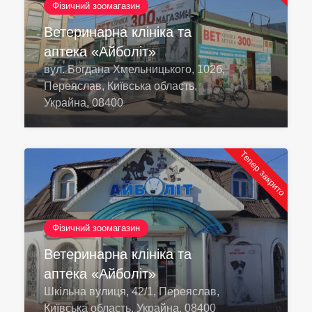
Фізичний зоомагазин
Ветеринарна клініка та
аптека «Айболіт»
вул. Богдана Хмельницького, 102б,
Переяслав, Київська область,
Украйна, 08400
Тепер закрито
Фізичний зоомагазин
Ветеринарна клініка та
аптека «Айболіт»
Шкільна вулиця, 42/1, Переяслав,
Київська область, Украйна, 08400