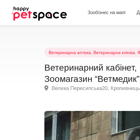
Зообізнес на мапі
Д
Ветеринарна аптека
,
Ветеринарна клініка
,
Ф
Ветеринарний кабінет,
Зоомагазин “Ветмедик”
Велика Пересипська20, Кропивницьки