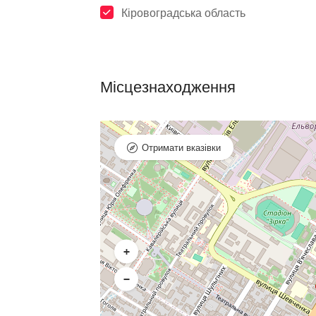
Кіровоградська область
Місцезнаходження
Отримати вказівки
+
−