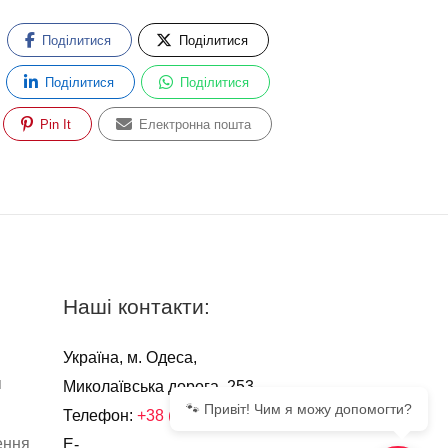
Поділитися
Поділитися
Поділитися
Поділитися
Pin It
Електронна пошта
Наші контакти:
Україна, м. Одеса,
я
Миколаївська дорога, 253
🐾 Привіт! Чим я можу допомогти?
Телефон:
+38 (067) 555-51-13
ення
E-