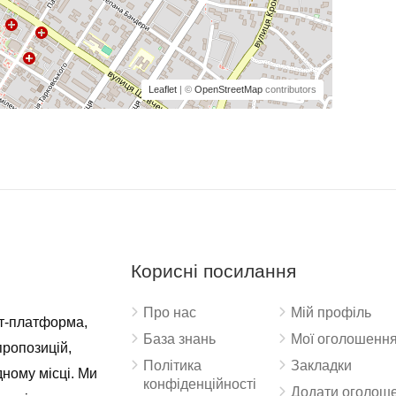
Leaflet
| ©
OpenStreetMap
contributors
Корисні посилання
Про нас
Мій профіль
ет-платформа,
База знань
Мої оголошенн
пропозицій,
Політика
Закладки
дному місці. Ми
конфіденційності
Додати оголош