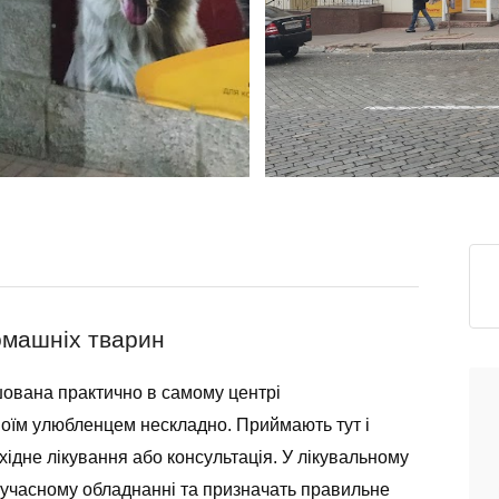
домашніх тварин
шована практично в самому центрі
своїм улюбленцем нескладно. Приймають тут і
еобхідне лікування або консультація. У лікувальному
 сучасному обладнанні та призначать правильне