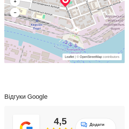
+
−
Leaflet
| ©
OpenStreetMap
contributors
Відгуки Google
4,5
Додати