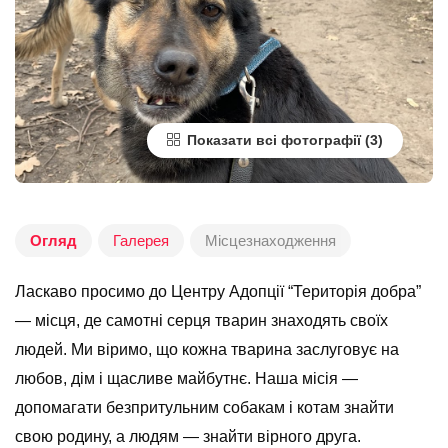
Показати всі фотографії
Огляд
Галерея
Місцезнаходження
Ласкаво просимо до Центру Адопції “Територія добра”
— місця, де самотні серця тварин знаходять своїх
людей. Ми віримо, що кожна тварина заслуговує на
любов, дім і щасливе майбутнє. Наша місія —
допомагати безпритульним собакам і котам знайти
свою родину, а людям — знайти вірного друга.