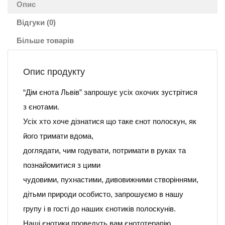
Опис
Відгуки (0)
Більше товарів
Опис продукту
“Дім єнота Львів” запрошує усіх охочих зустрітися
з єнотами.
Усіх хто хоче дізнатися що таке єнот полоскун, як
його тримати вдома,
доглядати, чим годувати, потримати в руках та
познайомитися з цими
чудовими, пухнастими, дивовижними створіннями,
дітьми природи особисто, запрошуємо в нашу
групу і в гості до наших єнотиків полоскунів.
Наші єнотики проведуть вам єнототерапію,