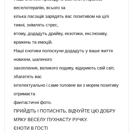
веселотерапію, всього за
кілька ласощів зарядять вас позитивом на цілі
тижні, знімлять стрес,
втому, додадуть драйву, екзотики, екслюзиву,
вражень та емоцій.
Наші єнотики полоскуни додадуть у ваше життя
новизни, шаленого
захоплення, великого подиву, відкриють свій світ,
збагатять вас
інтелектуально і саме головне ви з морем позитиву
отримаєта
фантастичні фото.
ПРИЙДІТЬ І ПОТИСНІТЬ, ВІДЧУЙТЕ ЦЮ ДОБРУ
МЯКУ ВЕСЕЛУ ПУХНАСТУ РУЧКУ.
ЄНОТИ В ГОСТІ