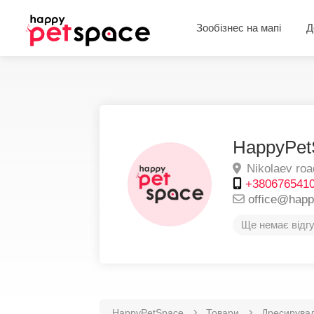
Зообізнес на мапі
Д
HappyPet
Nikolaev roa
+380676541
office@hap
Ще немає відгу
HappyPetSpace
Товари
Дресирува