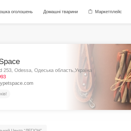
ошка оголошень
Домашні тварини
Маркетплейс
Space
d 253,
Odessa,
Одеська область,
Україна
093
pypetspace.com
ків!
льний Центр “ЛЕГІОН”