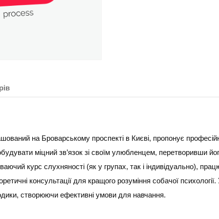
рів
шований на Броварському проспекті в Києві, пропонує професій
будувати міцний зв’язок зі своїм улюбленцем, перетворивши йог
ючий курс слухняності (як у групах, так і індивідуально), прац
оретичні консультації для кращого розуміння собачої психології.
одики, створюючи ефективні умови для навчання.