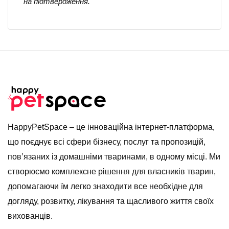
на підтвердження.
HappyPetSpace – це інноваційна інтернет-платформа,
що поєднує всі сфери бізнесу, послуг та пропозицій,
пов’язаних із домашніми тваринами, в одному місці. Ми
створюємо комплексне рішення для власників тварин,
допомагаючи їм легко знаходити все необхідне для
догляду, розвитку, лікування та щасливого життя своїх
вихованців.