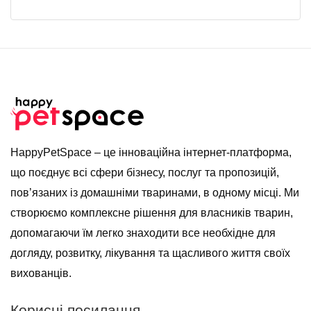
HappyPetSpace – це інноваційна інтернет-платформа,
що поєднує всі сфери бізнесу, послуг та пропозицій,
пов’язаних із домашніми тваринами, в одному місці. Ми
створюємо комплексне рішення для власників тварин,
допомагаючи їм легко знаходити все необхідне для
догляду, розвитку, лікування та щасливого життя своїх
вихованців.
Корисні посилання