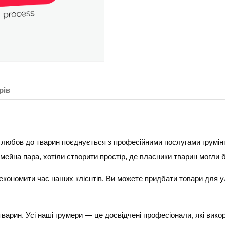
рів
 любов до тварин поєднується з професійними послугами грумінгу
імейна пара, хотіли створити простір, де власники тварин могли 
б економити час наших клієнтів. Ви можете придбати товари для
арин. Усі наші грумери — це досвідчені професіонали, які викори