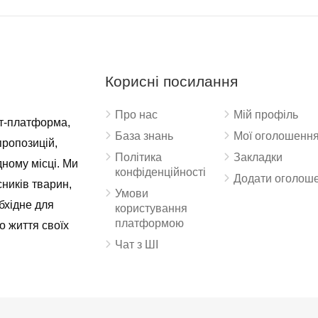
Корисні посилання
Про нас
Мій профіль
ет-платформа,
База знань
Мої оголошенн
пропозицій,
Політика
Закладки
дному місці. Ми
конфіденційності
Додати оголош
ників тварин,
Умови
бхідне для
користування
платформою
о життя своїх
Чат з ШІ