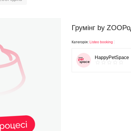
Грумінг by ZOOРо
Категорія:
Listeo booking
HappyPetSpace