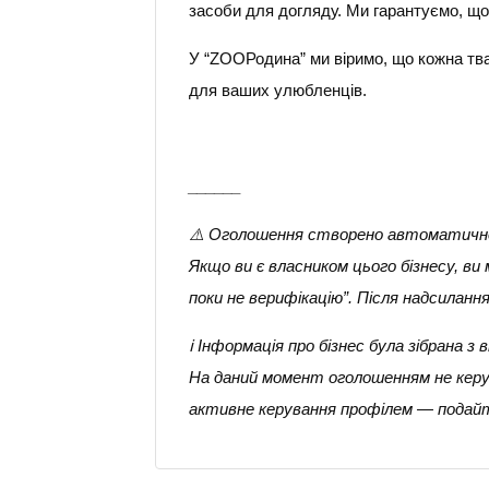
засоби для догляду. Ми гарантуємо, щ
У “ZOOРодина” ми віримо, що кожна тва
для ваших улюбленців.
______
⚠️ Оголошення створено автоматичн
Якщо ви є власником цього бізнесу, в
поки не верифікацію”. Після надсилан
ℹ️ Інформація про бізнес була зібрана
На даний момент оголошенням не керує
активне керування профілем — подайт