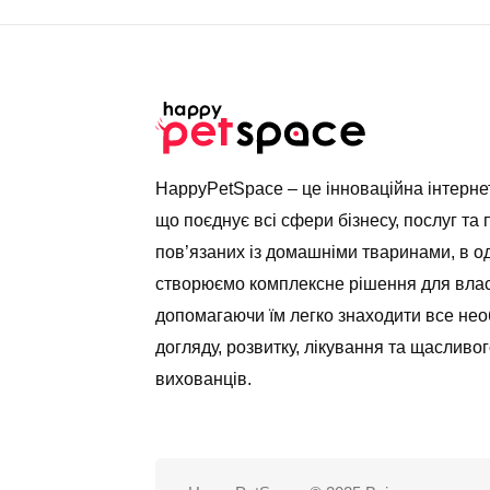
HappyPetSpace – це інноваційна інтерн
що поєднує всі сфери бізнесу, послуг та 
пов’язаних із домашніми тваринами, в о
створюємо комплексне рішення для влас
допомагаючи їм легко знаходити все нео
догляду, розвитку, лікування та щасливог
вихованців.