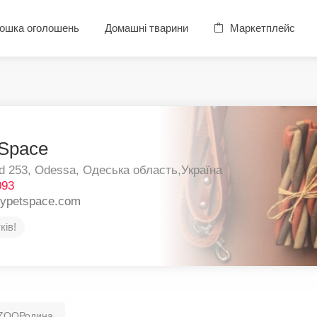
ошка оголошень
Домашні тварини
Маркетплейс
Space
d 253,
Odessa,
Одеська область,
Україна
093
pypetspace.com
ків!
 ZOOРодина