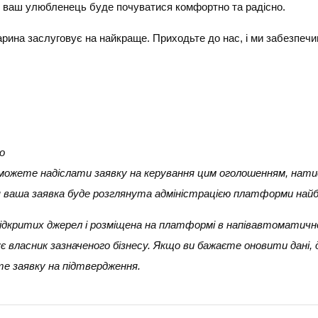
о ваш улюбленець буде почуватися комфортно та радісно.
рина заслуговує на найкраще. Приходьте до нас, і ми забезпечи
о
и можете надіслати заявку на керування цим оголошенням, нати
ня ваша заявка буде розглянута адміністрацією платформи най
 з відкритих джерел і розміщена на платформі в напівавтоматичн
 власник зазначеного бізнесу. Якщо ви бажаєте оновити дані,
е заявку на підтвердження.