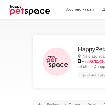
Зообізнес на мапі
Д
HappyPet
Nikolaev roa
+380676541
office@hap
Ще немає відгу
HappyPetSpace
Товари
Грумінг by