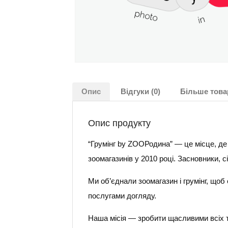
Опис
Відгуки (0)
Більше това
Опис продукту
“Грумінг by ZOOРодина” — це місце, де
зоомагазинів у 2010 році. Засновники, с
Ми об’єднали зоомагазин і грумінг, що
послугами догляду.
Наша місія — зробити щасливими всіх тв