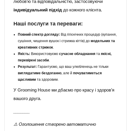
любов’ю та відповідальністю, застосовуючи
індивідуальний підхід
до кожного клієнта.
Наші послуги та переваги:
Повний спектр догляду:
Від гігієнічних процедур (купання,
сушіння, чищення вушок і стрижка кігтів) до
модельних та
креативних стрижок
.
Якість:
Використовуємо
сучасне обладнання
та
якісні,
перевірені засоби
.
Результат:
Гарантуємо, що ваш улюбленець не тільки
виглядатиме бездоганно
, але й
почуватиметься
щасливим
та здоровим.
У Grooming House ми дбаємо про красу і здоров’я
вашого друга.
_______
⚠️ Оголошення створено автоматично