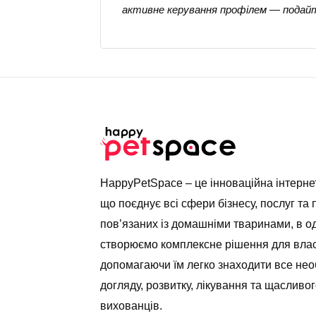
активне керування профілем — подайт
HappyPetSpace – це інноваційна інтерн
що поєднує всі сфери бізнесу, послуг та 
пов’язаних із домашніми тваринами, в о
створюємо комплексне рішення для влас
допомагаючи їм легко знаходити все нео
догляду, розвитку, лікування та щасливог
вихованців.