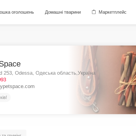
ошка оголошень
Домашні тварини
Маркетплейс
Space
d 253,
Odessa,
Одеська область,
Україна
093
pypetspace.com
ків!
 та грумінг