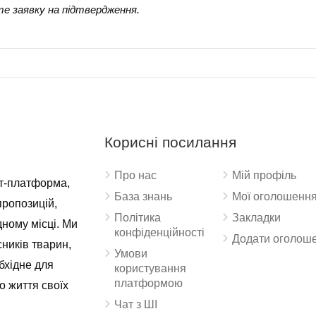
е заявку на підтвердження.
Корисні посилання
Про нас
Мій профіль
ет-платформа,
База знань
Мої оголошенн
пропозицій,
Політика
Закладки
дному місці. Ми
конфіденційності
Додати оголош
ників тварин,
Умови
бхідне для
користування
платформою
о життя своїх
Чат з ШІ