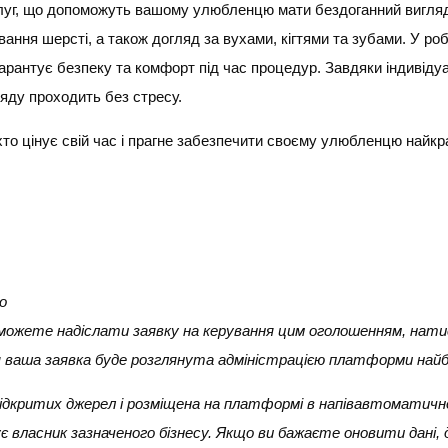
слуг, що допоможуть вашому улюбленцю мати бездоганний вигляд
сування шерсті, а також догляд за вухами, кігтями та зубами. У 
арантує безпеку та комфорт під час процедур. Завдяки індивіду
яду проходить без стресу.
хто цінує свій час і прагне забезпечити своєму улюбленцю найкр
о
и можете надіслати заявку на керування цим оголошенням, нати
ня ваша заявка буде розглянута адміністрацією платформи най
 з відкритих джерел і розміщена на платформі в напівавтоматичн
 власник зазначеного бізнесу. Якщо ви бажаєте оновити дані,