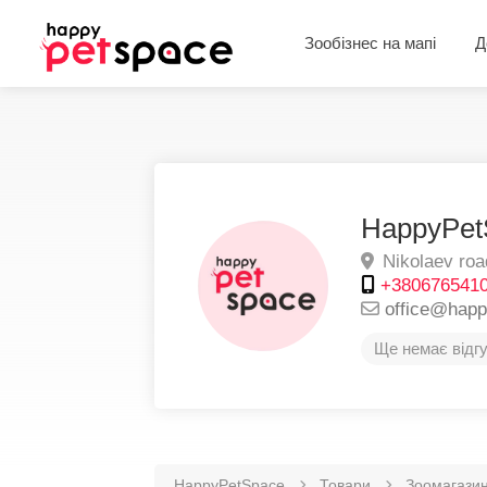
Зообізнес на мапі
Д
HappyPet
Nikolaev roa
+380676541
office@hap
Ще немає відгу
HappyPetSpace
Товари
Зоомагазин