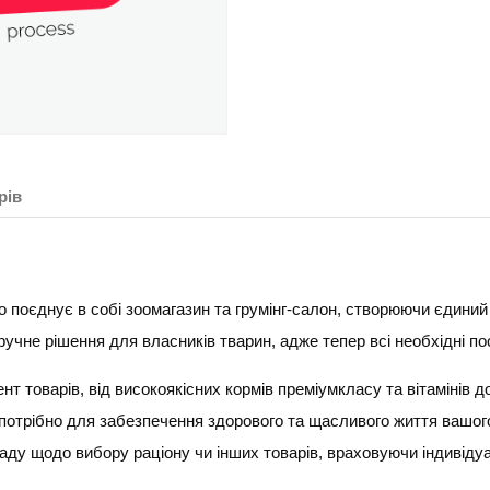
рів
о поєднує в собі зоомагазин та грумінг-салон, створюючи єдиний
не рішення для власників тварин, адже тепер всі необхідні по
 товарів, від високоякісних кормів преміумкласу та вітамінів до 
 потрібно для забезпечення здорового та щасливого життя вашо
раду щодо вибору раціону чи інших товарів, враховуючи індивіду