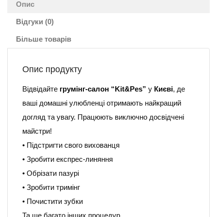
Опис
Відгуки (0)
Більше товарів
Опис продукту
Відвідайте
грумінг-салон “Kit&Pes”
у
Києві
, де
ваші домашні улюбленці отримають найкращий
догляд та увагу. Працюють виключно досвідчені
майстри!
• Підстригти свого вихованця
• Зробити експрес-линяння
• Обрізати пазурі
• Зробити тримінг
• Почистити зубки
Та ще багато інших процедур.