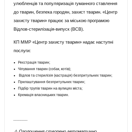
улюбленців та популяризація гуманного ставлення
до тварин, безпека городян, захист тварин. «Центр
захисту тварин» працює за міською програмою
Відлов-стерилізація-випуск (ВСВ).
КП ММР «Центр захисту тварин» надає наступні
послуги:
​Реєстрація тварин;
Чіпування тварин (собак, котів);
Відлов та стерилізія (кастрація) безпритульних тварин;
Прилаштування безпритульних тварин;
Підбір трупів тварин на вулицях міста;
Кремація власницьких тварин.
______
⚠️ Оголошення створено автоматично