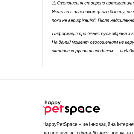
⚠️ Оголошення створено автоматичн
Якщо ви є власником цього бізнесу, в
поки не верифікацію”. Після надсилан
ℹ️ Інформація про бізнес була зібрана
На даний момент оголошенням не керує
активне керування профілем — подайт
HappyPetSpace – це інноваційна інтерн
що поєднує всі сфери бізнесу, послуг та 