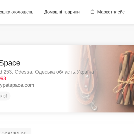
ошка оголошень
Домашні тварини
Маркетплейс
Space
d 253,
Odessa,
Одеська область,
Україна
093
pypetspace.com
ків!
н “ЗООЛОГІЯ”