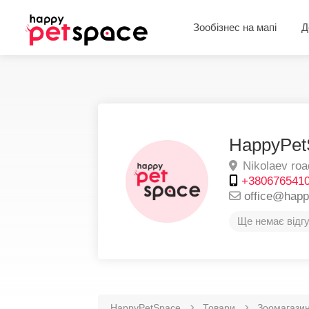
Зообізнес на мапі
Д
HappyPet
Nikolaev roa
+380676541
office@hap
Ще немає відгу
HappyPetSpace
Товари
Зоомагази