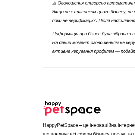
⚠️ Оголошення створено автоматичн
Якщо ви є власником цього бізнесу, в
поки не верифікацію”. Після надсилан
ℹ️ Інформація про бізнес була зібрана
На даний момент оголошенням не керує
активне керування профілем — подайт
HappyPetSpace – це інноваційна інтерн
що поєднує всі сфери бізнесу, послуг та 