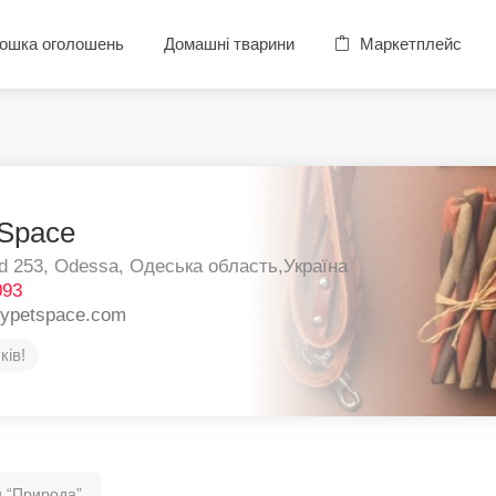
ошка оголошень
Домашні тварини
Маркетплейс
Space
d 253,
Odessa,
Одеська область,
Україна
093
pypetspace.com
ків!
 “Природа”