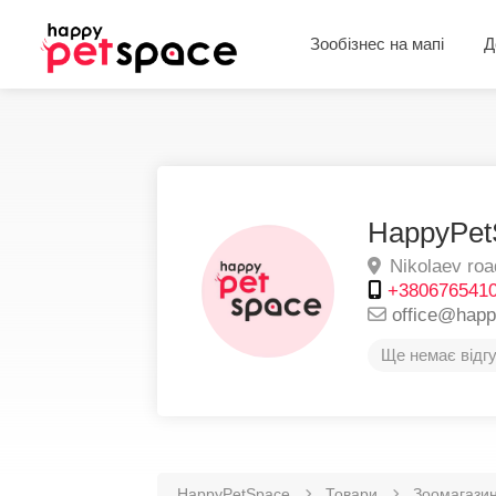
Зообізнес на мапі
Д
HappyPet
Nikolaev roa
+380676541
office@hap
Ще немає відгу
HappyPetSpace
Товари
Зоомагазин