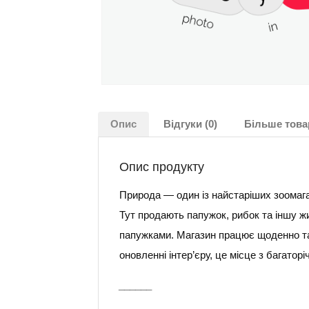
Опис
Відгуки (0)
Більше това
Опис продукту
Природа — один із найстаріших зоомага
Тут продають папужок, рибок та іншу ж
папужками. Магазин працює щоденно та 
оновленні інтер’єру, це місце з багато
______