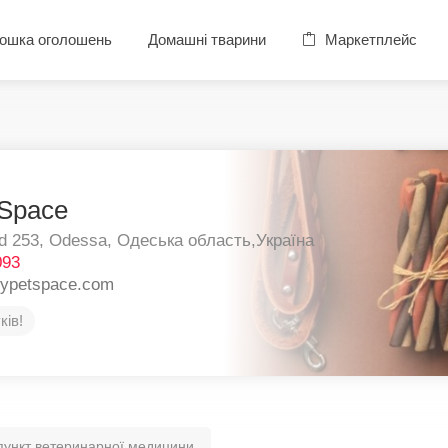
ошка оголошень
Домашні тварини
Маркетплейс
Space
d 253,
Odessa,
Одеська область,
Україна
093
pypetspace.com
ків!
пункт ветеринарної медицини