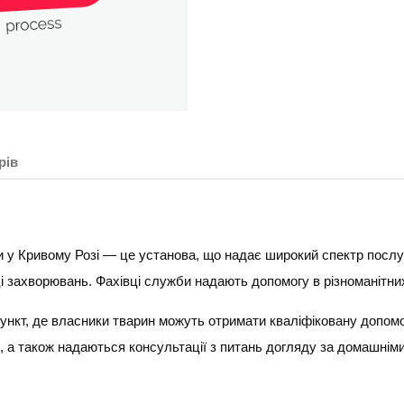
рів
 у Кривому Розі — це установа, що надає широкий спектр послуг
иці захворювань. Фахівці служби надають допомогу в різноманітни
ункт, де власники тварин можуть отримати кваліфіковану допомог
, а також надаються консультації з питань догляду за домашні