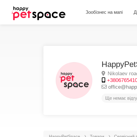
Зообізнес на мапі
Д
HappyPet
Nikolaev roa
+380676541
office@hap
Ще немає відгу
HappyPetSpace
Товари
Сервісний 