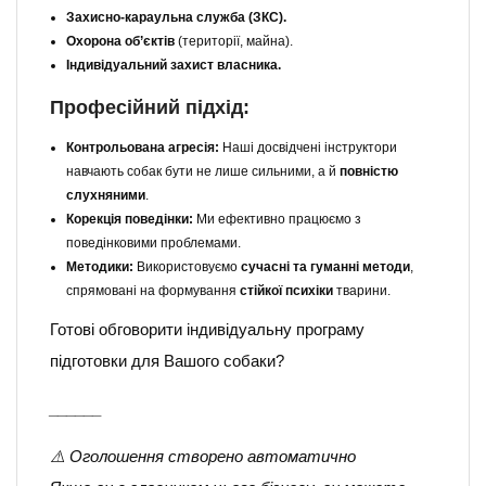
Захисно-караульна служба (ЗКС).
Охорона об’єктів
(території, майна).
Індивідуальний захист власника.
Професійний підхід:
Контрольована агресія:
Наші досвідчені інструктори
навчають собак бути не лише сильними, а й
повністю
слухняними
.
Корекція поведінки:
Ми ефективно працюємо з
поведінковими проблемами.
Методики:
Використовуємо
сучасні та гуманні методи
,
спрямовані на формування
стійкої психіки
тварини.
Готові обговорити індивідуальну програму
підготовки для Вашого собаки?
______
⚠️ Оголошення створено автоматично